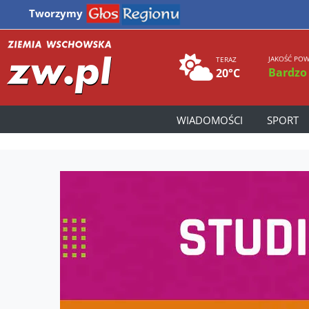
Tworzymy
JAKOŚĆ POW
TERAZ
Bardzo
20°C
WIADOMOŚCI
SPORT