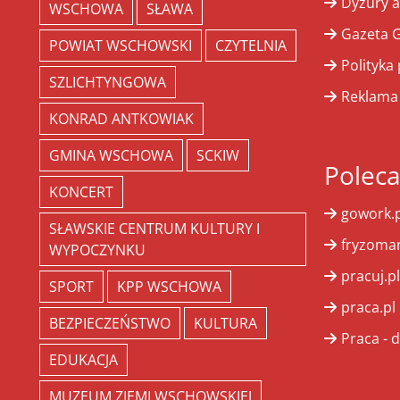
Dyżury a
WSCHOWA
SŁAWA
Gazeta G
POWIAT WSCHOWSKI
CZYTELNIA
Polityka
SZLICHTYNGOWA
Reklama
KONRAD ANTKOWIAK
GMINA WSCHOWA
SCKIW
Polec
KONCERT
gowork.p
SŁAWSKIE CENTRUM KULTURY I
fryzoman
WYPOCZYNKU
pracuj.pl
SPORT
KPP WSCHOWA
praca.pl
BEZPIECZEŃSTWO
KULTURA
Praca - d
EDUKACJA
MUZEUM ZIEMI WSCHOWSKIEJ