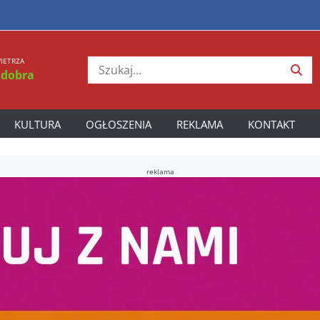
IETRZA
 dobra
KULTURA
OGŁOSZENIA
REKLAMA
KONTAKT
reklama