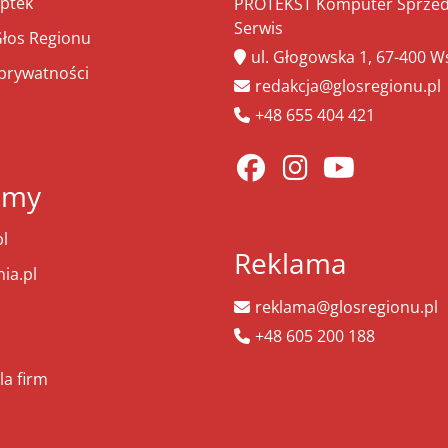
ptek
PROTEKST Komputer Sprzeda
Serwis
łos Regionu
ul. Głogowska 1, 67-400 
 prywatności
redakcja@glosregionu.pl
+48 655 404 421
amy
l
Reklama
ia.pl
reklama@glosregionu.pl
+48 605 200 188
la firm