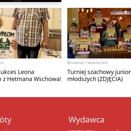
022
czwartek, 7 kwietnia 2022
sukces Leona
Turniej szachowy junio
go z Hetmana Wschowa!
młodszych (ZDJĘCIA)
óty
Wydawca