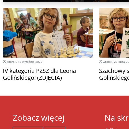
wtorek, 13 września 2022
wtorek, 26 lipca 2
IV kategoria PZSZ dla Leona
Szachowy 
Golińskiego! (ZDJĘCIA)
Golińskie
Zobacz więcej
Na skr