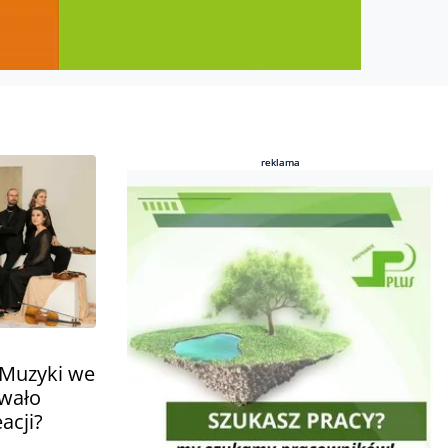
reklama
reklama
l Muzyki we
wało
acji?