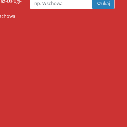
ż-Usługi-
szukaj
Wschowa