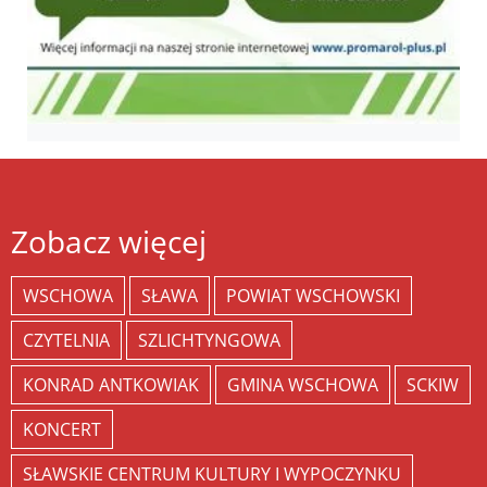
Zobacz więcej
WSCHOWA
SŁAWA
POWIAT WSCHOWSKI
CZYTELNIA
SZLICHTYNGOWA
KONRAD ANTKOWIAK
GMINA WSCHOWA
SCKIW
KONCERT
SŁAWSKIE CENTRUM KULTURY I WYPOCZYNKU