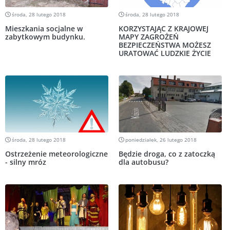
środa, 28 lutego 2018
środa, 28 lutego 2018
Mieszkania socjalne w
KORZYSTAJĄC Z KRAJOWEJ
zabytkowym budynku.
MAPY ZAGROŻEŃ
BEZPIECZEŃSTWA MOŻESZ
URATOWAĆ LUDZKIE ŻYCIE
środa, 28 lutego 2018
poniedziałek, 26 lutego 2018
Ostrzeżenie meteorologiczne
Będzie droga, co z zatoczką
- silny mróz
dla autobusu?