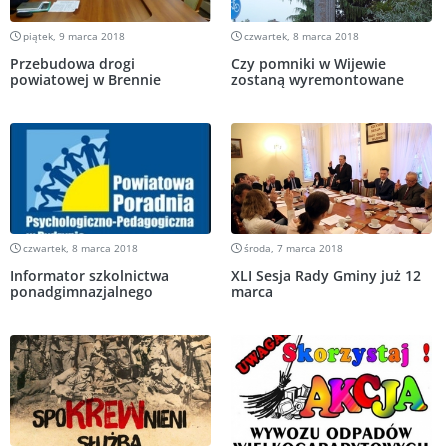
piątek, 9 marca 2018
czwartek, 8 marca 2018
Przebudowa drogi
Czy pomniki w Wijewie
powiatowej w Brennie
zostaną wyremontowane
czwartek, 8 marca 2018
środa, 7 marca 2018
Informator szkolnictwa
XLI Sesja Rady Gminy już 12
ponadgimnazjalnego
marca