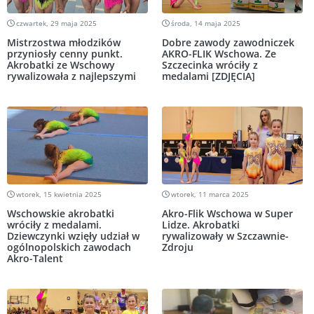
czwartek, 29 maja 2025
środa, 14 maja 2025
Mistrzostwa młodzików
Dobre zawody zawodniczek
przyniosły cenny punkt.
AKRO-FLIK Wschowa. Ze
Akrobatki ze Wschowy
Szczecinka wróciły z
rywalizowała z najlepszymi
medalami [ZDJĘCIA]
wtorek, 15 kwietnia 2025
wtorek, 11 marca 2025
Wschowskie akrobatki
Akro-Flik Wschowa w Super
wróciły z medalami.
Lidze. Akrobatki
Dziewczynki wzięły udział w
rywalizowały w Szczawnie-
ogólnopolskich zawodach
Zdroju
Akro-Talent