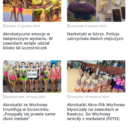
piątek, 27 grudnia 2024
czwartek, 8 sierpnia 2024
Akrobatyczne emocje w
Narkotyki w Górze. Policja
świątecznym wydaniu. W
zatrzymała dwóch mężczyzn
zawodach wzięło udział
blisko 60 uczestniczek
poniedziałek, 20 maja 2024
czwartek, 25 kwietnia 2024
Akrobatki ze Wschowy
Akrobatki Akro-Flik Wschowa
triumfują w Szczecinku.
błyszczały na zawodach w
„Posypały się prawie same
Rawiczu. Do Wschowy
złote medale”
wróciły z medalami (FOTO)