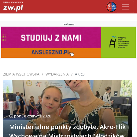
reklama
ZIEMIA WSCHOWSKA
WYDARZENIA
AKRO
pon., 8 czerwca 2026
Ministerialne punkty zdobyte. Akro-Flik
Wschowa na Mistrzostwach Młodzików