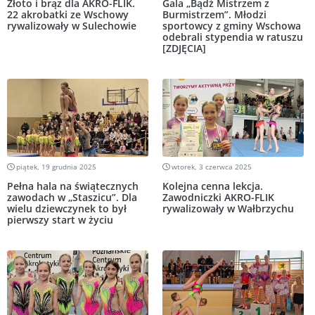
Złoto i brąz dla AKRO-FLIK.
Gala „Bądź Mistrzem z
22 akrobatki ze Wschowy
Burmistrzem”. Młodzi
rywalizowały w Sulechowie
sportowcy z gminy Wschowa
odebrali stypendia w ratuszu
[ZDJĘCIA]
piątek, 19 grudnia 2025
wtorek, 3 czerwca 2025
Pełna hala na świątecznych
Kolejna cenna lekcja.
zawodach w „Staszicu”. Dla
Zawodniczki AKRO-FLIK
wielu dziewczynek to był
rywalizowały w Wałbrzychu
pierwszy start w życiu