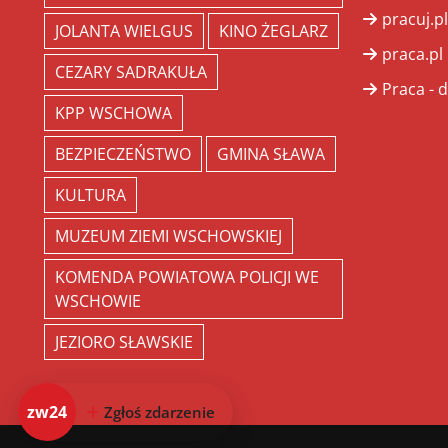
pracuj.pl
JOLANTA WIELGUS
KINO ŻEGLARZ
praca.pl
CEZARY SADRAKUŁA
Praca - d
KPP WSCHOWA
BEZPIECZEŃSTWO
GMINA SŁAWA
KULTURA
MUZEUM ZIEMI WSCHOWSKIEJ
KOMENDA POWIATOWA POLICJI WE
WSCHOWIE
JEZIORO SŁAWSKIE
zw24
Zgłoś zdarzenie