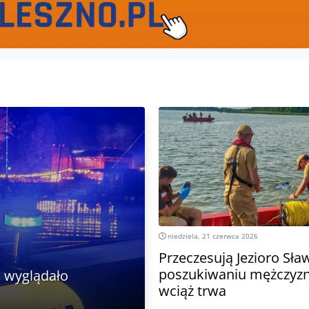
niedziela, 21 czerwca 2026
Przeczesują Jezioro Sła
poszukiwaniu mężczyzn
k wyglądało
wciąż trwa