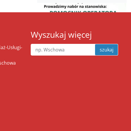
Wyszukaj więcej
ż-Usługi-
szukaj
Wschowa