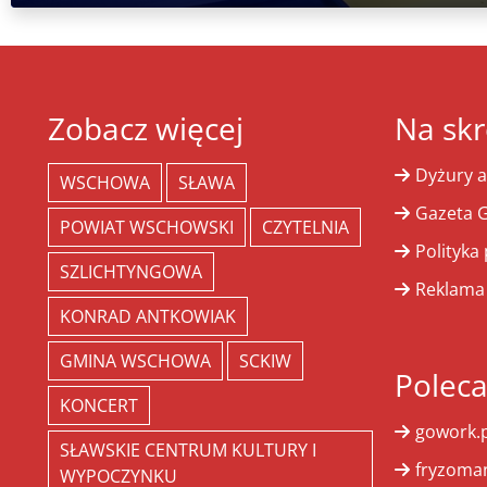
Zobacz więcej
Na skr
Dyżury a
WSCHOWA
SŁAWA
Gazeta G
POWIAT WSCHOWSKI
CZYTELNIA
Polityka
SZLICHTYNGOWA
Reklama
KONRAD ANTKOWIAK
GMINA WSCHOWA
SCKIW
Polec
KONCERT
gowork.p
SŁAWSKIE CENTRUM KULTURY I
fryzoman
WYPOCZYNKU