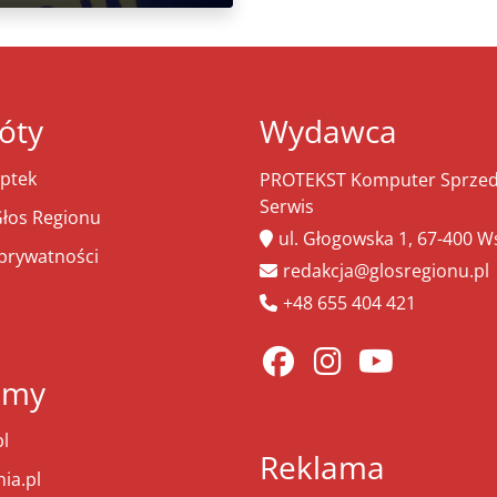
óty
Wydawca
ptek
PROTEKST Komputer Sprzeda
Serwis
łos Regionu
ul. Głogowska 1, 67-400 
 prywatności
redakcja@glosregionu.pl
+48 655 404 421
amy
l
Reklama
ia.pl