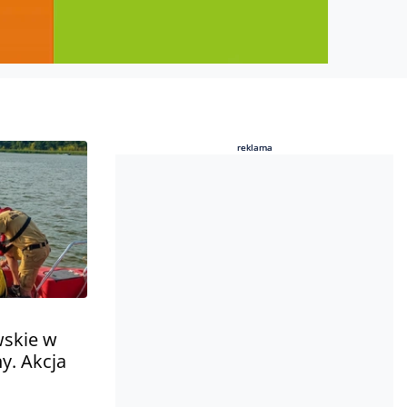
reklama
reklama
wskie w
y. Akcja