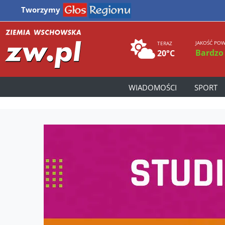
Tworzymy
JAKOŚĆ POW
TERAZ
Bardzo
20°C
WIADOMOŚCI
SPORT