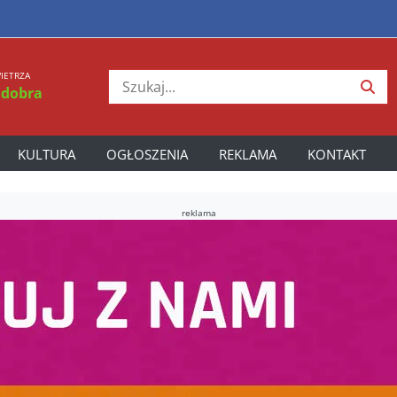
IETRZA
 dobra
KULTURA
OGŁOSZENIA
REKLAMA
KONTAKT
reklama