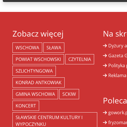
Zobacz więcej
Na skr
Dyżury a
WSCHOWA
SŁAWA
Gazeta G
POWIAT WSCHOWSKI
CZYTELNIA
Polityka
SZLICHTYNGOWA
Reklama
KONRAD ANTKOWIAK
GMINA WSCHOWA
SCKIW
Polec
KONCERT
gowork.p
SŁAWSKIE CENTRUM KULTURY I
fryzoman
WYPOCZYNKU