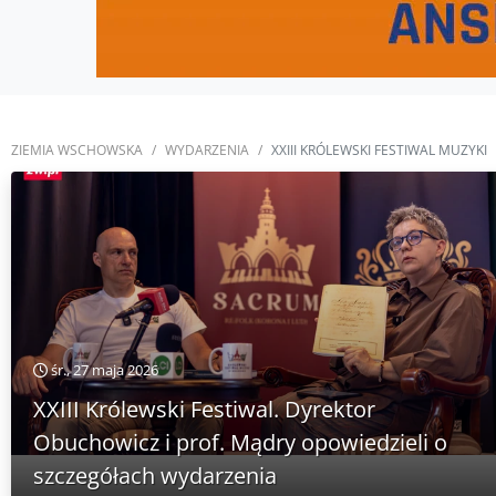
ZIEMIA WSCHOWSKA
WYDARZENIA
XXIII KRÓLEWSKI FESTIWAL MUZYKI
śr., 27 maja 2026
XXIII Królewski Festiwal. Dyrektor
Obuchowicz i prof. Mądry opowiedzieli o
szczegółach wydarzenia