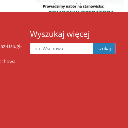
Wyszukaj więcej
ż-Usługi-
szukaj
Wschowa