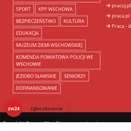
pracuj.pl
SPORT
KPP WSCHOWA
praca.pl
BEZPIECZEŃSTWO
KULTURA
Praca - d
EDUKACJA
MUZEUM ZIEMI WSCHOWSKIEJ
KOMENDA POWIATOWA POLICJI WE
WSCHOWIE
JEZIORO SŁAWSKIE
SENIORZY
DOFINANSOWANIE
zw24
Zgłoś zdarzenie
Copyright ©
zw.pl
. Wszelkie prawa zastrzeżone.