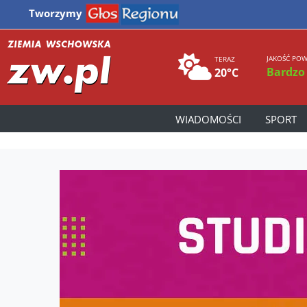
Tworzymy
JAKOŚĆ POW
TERAZ
Bardzo
20°C
WIADOMOŚCI
SPORT