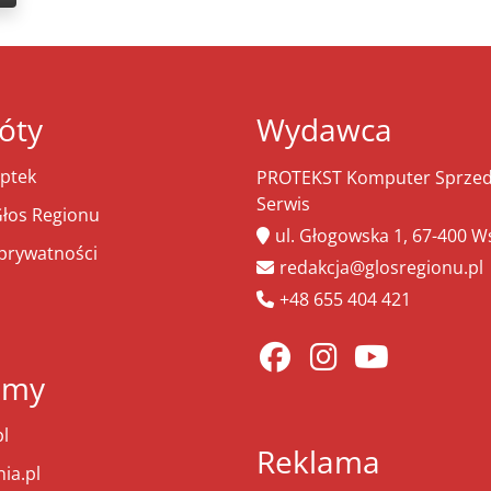
óty
Wydawca
ptek
PROTEKST Komputer Sprzeda
Serwis
łos Regionu
ul. Głogowska 1, 67-400 
 prywatności
redakcja@glosregionu.pl
+48 655 404 421
amy
l
Reklama
ia.pl