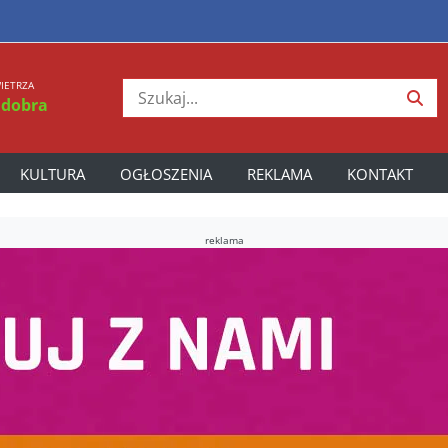
IETRZA
 dobra
KULTURA
OGŁOSZENIA
REKLAMA
KONTAKT
reklama