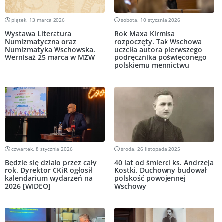
piątek, 13 marca 2026
sobota, 10 stycznia 2026
Wystawa Literatura
Rok Maxa Kirmisa
Numizmatyczna oraz
rozpoczęty. Tak Wschowa
Numizmatyka Wschowska.
uczciła autora pierwszego
Wernisaż 25 marca w MZW
podręcznika poświęconego
polskiemu mennictwu
czwartek, 8 stycznia 2026
środa, 26 listopada 2025
Będzie się działo przez cały
40 lat od śmierci ks. Andrzeja
rok. Dyrektor CKiR ogłosił
Kostki. Duchowny budował
kalendarium wydarzeń na
polskość powojennej
2026 [WIDEO]
Wschowy