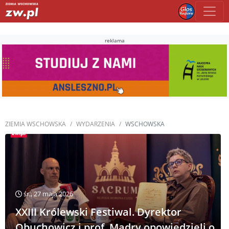
reklama
ZIEMIA WSCHOWSKA
WYDARZENIA
WSCHOWSKA
śr., 27 maja 2026
XXIII Królewski Festiwal. Dyrektor
Obuchowicz i prof. Mądry opowiedzieli o