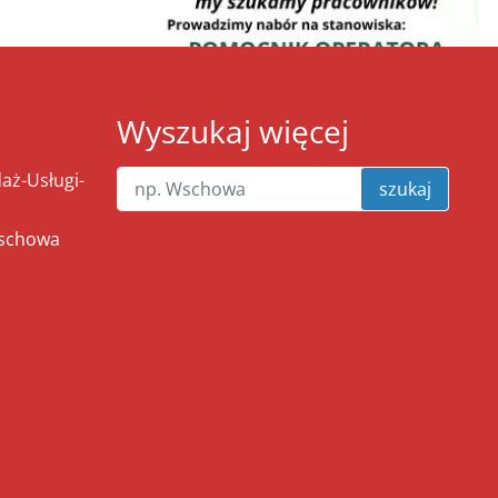
Wyszukaj więcej
ż-Usługi-
szukaj
Wschowa