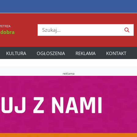
IETRZA
 dobra
KULTURA
OGŁOSZENIA
REKLAMA
KONTAKT
reklama