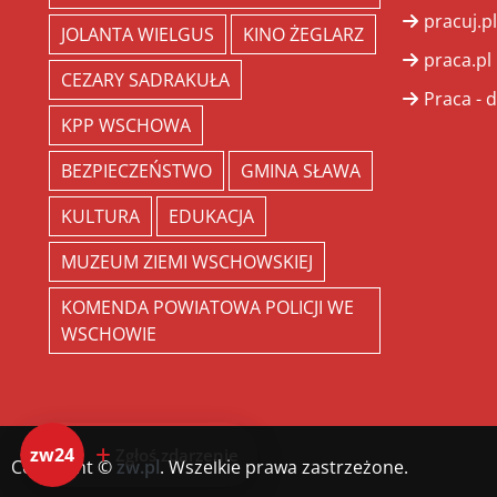
pracuj.pl
JOLANTA WIELGUS
KINO ŻEGLARZ
praca.pl
CEZARY SADRAKUŁA
Praca - d
KPP WSCHOWA
BEZPIECZEŃSTWO
GMINA SŁAWA
KULTURA
EDUKACJA
MUZEUM ZIEMI WSCHOWSKIEJ
KOMENDA POWIATOWA POLICJI WE
WSCHOWIE
zw24
Zgłoś zdarzenie
Copyright ©
zw.pl
. Wszelkie prawa zastrzeżone.