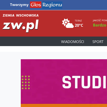
Tworzymy
JAKOŚĆ POW
TERAZ
Bardzo
20°C
WIADOMOŚCI
SPORT