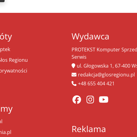
óty
Wydawca
ptek
PROTEKST Komputer Sprzeda
Serwis
łos Regionu
ul. Głogowska 1, 67-400 
 prywatności
redakcja@glosregionu.pl
+48 655 404 421
amy
l
Reklama
ia.pl