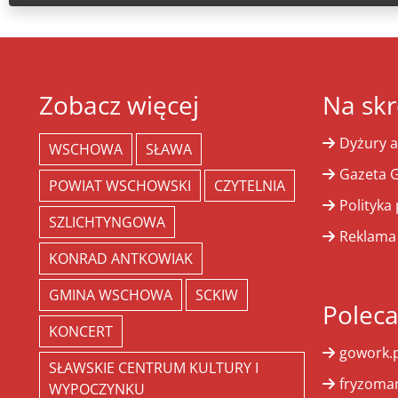
Zobacz więcej
Na skr
Dyżury a
WSCHOWA
SŁAWA
Gazeta G
POWIAT WSCHOWSKI
CZYTELNIA
Polityka
SZLICHTYNGOWA
Reklama
KONRAD ANTKOWIAK
GMINA WSCHOWA
SCKIW
Polec
KONCERT
gowork.p
SŁAWSKIE CENTRUM KULTURY I
fryzoman
WYPOCZYNKU