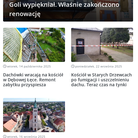
Goli wypiękniał. Właśnie zakończono
renowację
wtorek, 14 października 2025
poniedziałek, 22 września 2025
Dachówki wracają na kościół
Kościół w Starych Drzewcach
w Dębowej Łęce. Remont
po fumigacji i uszczelnieniu
zabytku przyspiesza
dachu. Teraz czas na tynki
wtorek, 16 września 2025