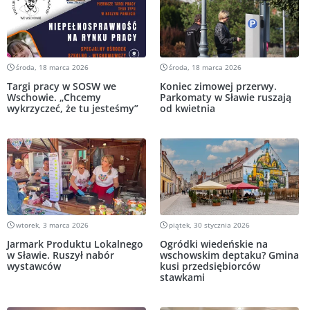
środa, 18 marca 2026
środa, 18 marca 2026
Targi pracy w SOSW we
Koniec zimowej przerwy.
Wschowie. „Chcemy
Parkomaty w Sławie ruszają
wykrzyczeć, że tu jesteśmy”
od kwietnia
wtorek, 3 marca 2026
piątek, 30 stycznia 2026
Jarmark Produktu Lokalnego
Ogródki wiedeńskie na
w Sławie. Ruszył nabór
wschowskim deptaku? Gmina
wystawców
kusi przedsiębiorców
stawkami