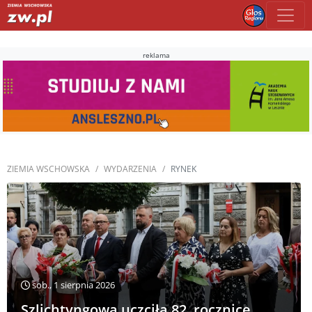
reklama
ZIEMIA WSCHOWSKA
WYDARZENIA
RYNEK
sob., 1 sierpnia 2026
Szlichtyngowa uczciła 82. rocznicę