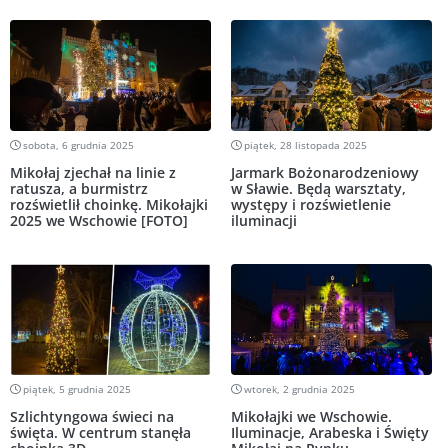
sobota, 6 grudnia 2025
piątek, 28 listopada 2025
Mikołaj zjechał na linie z
Jarmark Bożonarodzeniowy
ratusza, a burmistrz
w Sławie. Będą warsztaty,
rozświetlił choinkę. Mikołajki
występy i rozświetlenie
2025 we Wschowie [FOTO]
iluminacji
piątek, 5 grudnia 2025
wtorek, 2 grudnia 2025
Szlichtyngowa świeci na
Mikołajki we Wschowie.
święta. W centrum stanęła
Iluminacje, Arabeska i Święty