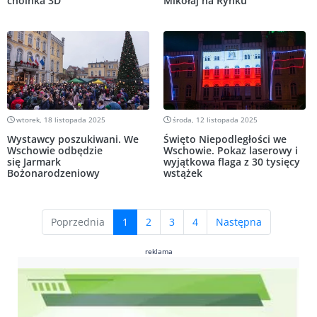
choinka 3D
Mikołaj na Rynku
wtorek, 18 listopada 2025
środa, 12 listopada 2025
Wystawcy poszukiwani. We
Święto Niepodległości we
Wschowie odbędzie
Wschowie. Pokaz laserowy i
się Jarmark
wyjątkowa flaga z 30 tysięcy
Bożonarodzeniowy
wstążek
(current)
Poprzednia
1
2
3
4
Następna
reklama