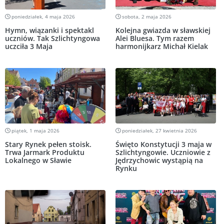
poniedziałek, 4 maja 2026
sobota, 2 maja 2026
Hymn, wiązanki i spektakl
Kolejna gwiazda w sławskiej
uczniów. Tak Szlichtyngowa
Alei Bluesa. Tym razem
uczciła 3 Maja
harmonijkarz Michał Kielak
piątek, 1 maja 2026
poniedziałek, 27 kwietnia 2026
Stary Rynek pełen stoisk.
Święto Konstytucji 3 maja w
Trwa Jarmark Produktu
Szlichtyngowie. Uczniowie z
Lokalnego w Sławie
Jędrzychowic wystąpią na
Rynku