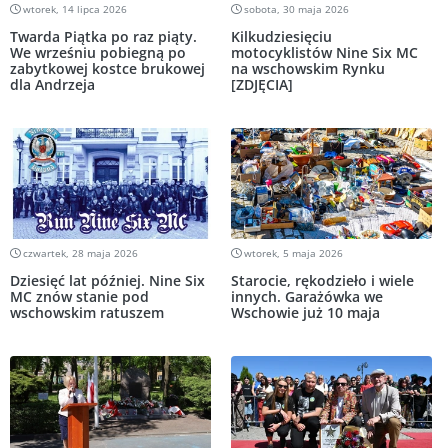
wtorek, 14 lipca 2026
sobota, 30 maja 2026
Twarda Piątka po raz piąty.
Kilkudziesięciu
We wrześniu pobiegną po
motocyklistów Nine Six MC
zabytkowej kostce brukowej
na wschowskim Rynku
dla Andrzeja
[ZDJĘCIA]
czwartek, 28 maja 2026
wtorek, 5 maja 2026
Dziesięć lat później. Nine Six
Starocie, rękodzieło i wiele
MC znów stanie pod
innych. Garażówka we
wschowskim ratuszem
Wschowie już 10 maja