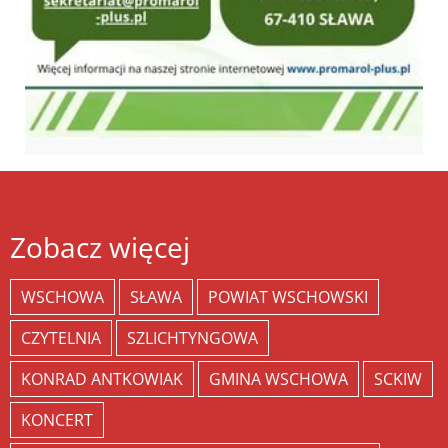
Zobacz więcej
WSCHOWA
SŁAWA
POWIAT WSCHOWSKI
CZYTELNIA
SZLICHTYNGOWA
KONRAD ANTKOWIAK
GMINA WSCHOWA
SCKIW
KONCERT