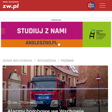
reklama
ZIEMIA WSCHOWSKA
WYDARZENIA
POZNAŃ
czw., 25 czerwca 2026
Alarmy bombowe we Wschowie