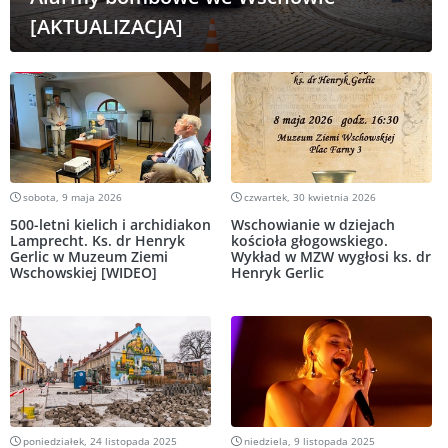
[AKTUALIZACJA]
sobota, 9 maja 2026
czwartek, 30 kwietnia 2026
500-letni kielich i archidiakon
Wschowianie w dziejach
Lamprecht. Ks. dr Henryk
kościoła głogowskiego.
Gerlic w Muzeum Ziemi
Wykład w MZW wygłosi ks. dr
Wschowskiej [WIDEO]
Henryk Gerlic
poniedziałek, 24 listopada 2025
niedziela, 9 listopada 2025