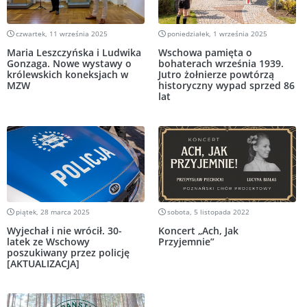
czwartek, 11 września 2025
poniedziałek, 1 września 2025
Maria Leszczyńska i Ludwika
Wschowa pamięta o
Gonzaga. Nowe wystawy o
bohaterach września 1939.
królewskich koneksjach w
Jutro żołnierze powtórzą
MZW
historyczny wypad sprzed 86
lat
piątek, 28 marca 2025
sobota, 5 listopada 2022
Wyjechał i nie wrócił. 30-
Koncert „Ach, Jak
latek ze Wschowy
Przyjemnie”
poszukiwany przez policję
[AKTUALIZACJA]