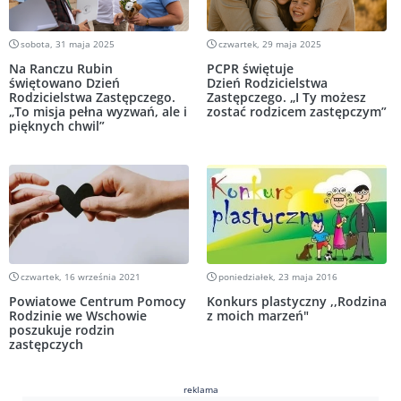
sobota, 31 maja 2025
czwartek, 29 maja 2025
Na Ranczu Rubin
PCPR świętuje
świętowano Dzień
Dzień Rodzicielstwa
Rodzicielstwa Zastępczego.
Zastępczego. „I Ty możesz
„To misja pełna wyzwań, ale i
zostać rodzicem zastępczym”
pięknych chwil”
czwartek, 16 września 2021
poniedziałek, 23 maja 2016
Powiatowe Centrum Pomocy
Konkurs plastyczny ,,Rodzina
Rodzinie we Wschowie
z moich marzeń"
poszukuje rodzin
zastępczych
reklama