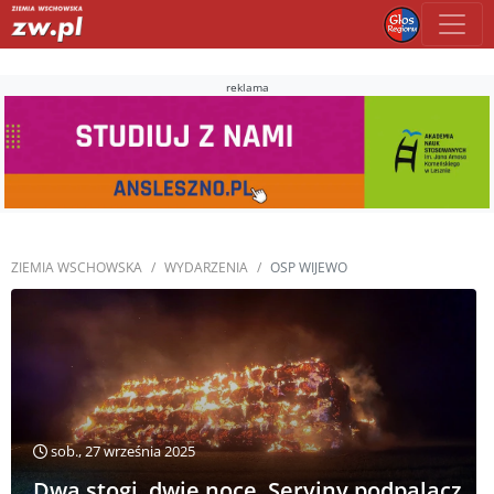
reklama
ZIEMIA WSCHOWSKA
WYDARZENIA
OSP WIJEWO
sob., 27 września 2025
Dwa stogi, dwie noce. Seryjny podpalacz