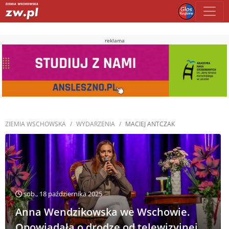
reklama
ZIEMIA WSCHOWSKA
WYDARZENIA
MACIEJ ANTCZAK
sob., 18 października 2025
Anna Wendzikowska we Wschowie.
Opowiadała o drodze od telewizyjnej