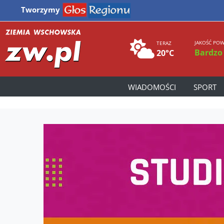
Tworzymy
JAKOŚĆ POW
TERAZ
Bardzo
20°C
WIADOMOŚCI
SPORT