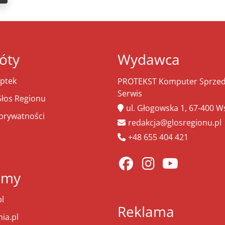
óty
Wydawca
ptek
PROTEKST Komputer Sprzeda
Serwis
łos Regionu
ul. Głogowska 1, 67-400 
 prywatności
redakcja@glosregionu.pl
+48 655 404 421
amy
l
Reklama
ia.pl