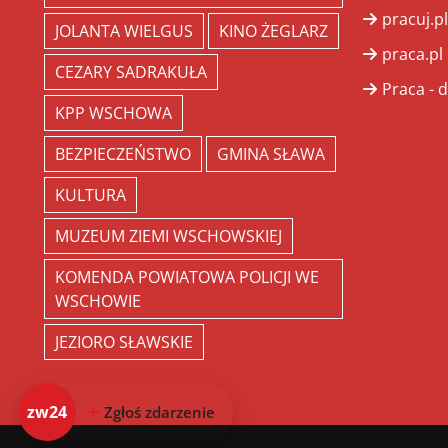
pracuj.pl
JOLANTA WIELGUS
KINO ŻEGLARZ
praca.pl
CEZARY SADRAKUŁA
Praca - d
KPP WSCHOWA
BEZPIECZEŃSTWO
GMINA SŁAWA
KULTURA
MUZEUM ZIEMI WSCHOWSKIEJ
KOMENDA POWIATOWA POLICJI WE
WSCHOWIE
JEZIORO SŁAWSKIE
zw24
Zgłoś zdarzenie