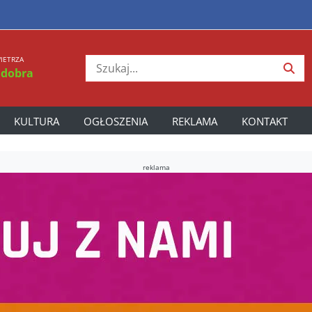
IETRZA
 dobra
KULTURA
OGŁOSZENIA
REKLAMA
KONTAKT
reklama