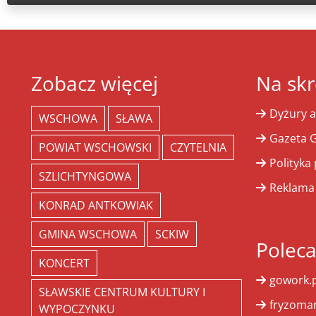
Zobacz więcej
Na skr
Dyżury a
WSCHOWA
SŁAWA
Gazeta G
POWIAT WSCHOWSKI
CZYTELNIA
Polityka
SZLICHTYNGOWA
Reklama
KONRAD ANTKOWIAK
GMINA WSCHOWA
SCKIW
Polec
KONCERT
gowork.p
SŁAWSKIE CENTRUM KULTURY I
fryzoman
WYPOCZYNKU