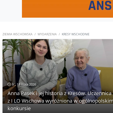
ZIEMIA WSCHOWSKA
WYDARZENIA
KRESY WSCHODNIE
śr., 13 maja 2026
Anna Pasek i jej historia z Kresów. Uczennica
z I LO Wschowa wyróżniona w ogólnopolski
konkursie