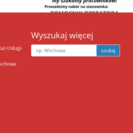
Wyszukaj więcej
ż-Usługi-
szukaj
Wschowa