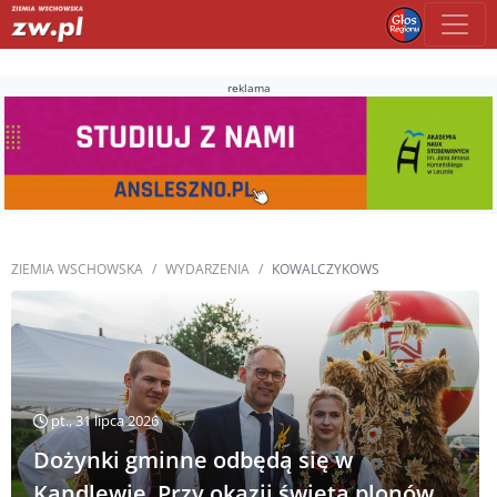
reklama
ZIEMIA WSCHOWSKA
WYDARZENIA
KOWALCZYKOWS
pt., 31 lipca 2026
Dożynki gminne odbędą się w
Kandlewie. Przy okazji święta plonów