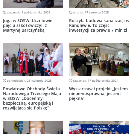
czwartek, 2 października 2025
wtorek, 17 czerwca 2025
Joga w SOSW. Uczniowie
Ruszyła budowa kanalizacji w
pięciu szkół ćwiczyli z
Kandlewie. To część
Martyną Barczyńską
inwestycji za prawie 7 mln zł
poniedziałek, 28 kwietnia 2025
czwartek, 17 października 2024
Powiatowe Obchody Święta
Wystartował projekt „Jestem
Narodowego Trzeciego Maja
niepełnosprawna, jestem
w SOSW. „Doceńmy
piękna”
bezpieczną, europejską i
rozwijającą się Polskę”