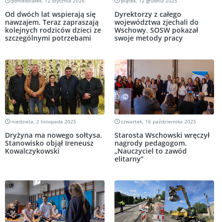
poniedziałek, 12 stycznia 2026
piątek, 12 grudnia 2025
Od dwóch lat wspierają się
Dyrektorzy z całego
nawzajem. Teraz zapraszają
województwa zjechali do
kolejnych rodziców dzieci ze
Wschowy. SOSW pokazał
szczególnymi potrzebami
swoje metody pracy
niedziela, 2 listopada 2025
czwartek, 16 października 2025
Dryżyna ma nowego sołtysa.
Starosta Wschowski wręczył
Stanowisko objął Ireneusz
nagrody pedagogom.
Kowalczykowski
„Nauczyciel to zawód
elitarny”