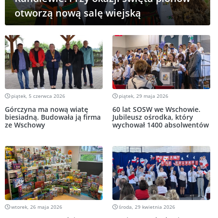
otworzą nową salę wiejską
piątek, 5 czerwca 2026
piątek, 29 maja 2026
Górczyna ma nową wiatę
60 lat SOSW we Wschowie.
biesiadną. Budowała ją firma
Jubileusz ośrodka, który
ze Wschowy
wychował 1400 absolwentów
wtorek, 26 maja 2026
środa, 29 kwietnia 2026