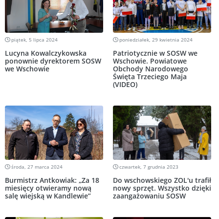
piątek, 5 lipca 2024
poniedziałek, 29 kwietnia 2024
Lucyna Kowalczykowska
Patriotycznie w SOSW we
ponownie dyrektorem SOSW
Wschowie. Powiatowe
we Wschowie
Obchody Narodowego
Święta Trzeciego Maja
(VIDEO)
środa, 27 marca 2024
czwartek, 7 grudnia 2023
Burmistrz Antkowiak: „Za 18
Do wschowskiego ZOL'u trafił
miesięcy otwieramy nową
nowy sprzęt. Wszystko dzięki
salę wiejską w Kandlewie”
zaangażowaniu SOSW