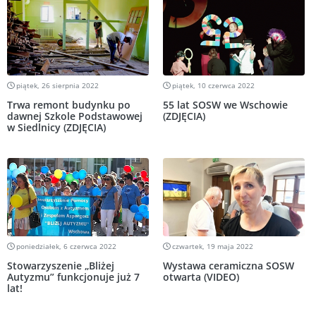
piątek, 26 sierpnia 2022
piątek, 10 czerwca 2022
Trwa remont budynku po
55 lat SOSW we Wschowie
dawnej Szkole Podstawowej
(ZDJĘCIA)
w Siedlnicy (ZDJĘCIA)
poniedziałek, 6 czerwca 2022
czwartek, 19 maja 2022
Stowarzyszenie „Bliżej
Wystawa ceramiczna SOSW
Autyzmu” funkcjonuje już 7
otwarta (VIDEO)
lat!