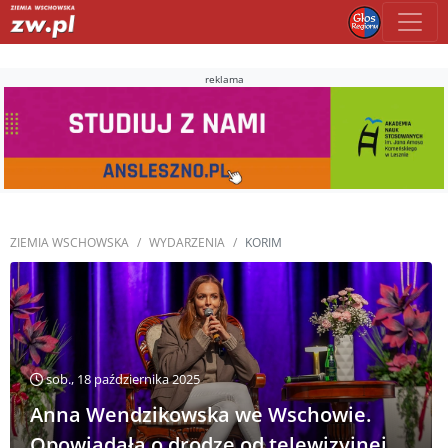
reklama
ZIEMIA WSCHOWSKA
WYDARZENIA
KORIM
sob., 18 października 2025
Anna Wendzikowska we Wschowie.
Opowiadała o drodze od telewizyjnej