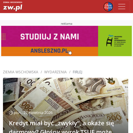
reklama
ZIEMIA WSCHOWSKA
WYDARZENIA
FIRLEJ
pon., 27 kwietnia 2026
Kredyt miał być „zwykły”, a okaże się
darmowy? Głośny wyrok TSUE może