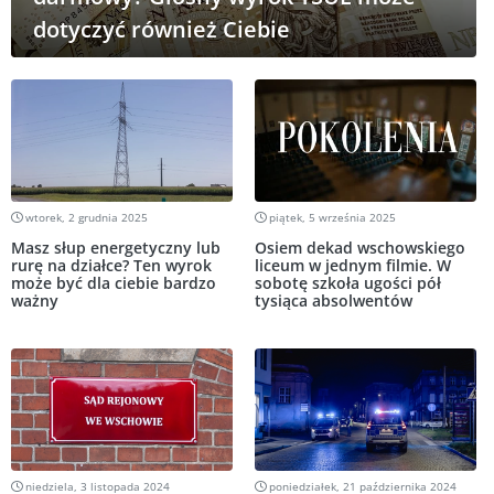
dotyczyć również Ciebie
wtorek, 2 grudnia 2025
piątek, 5 września 2025
Masz słup energetyczny lub
Osiem dekad wschowskiego
rurę na działce? Ten wyrok
liceum w jednym filmie. W
może być dla ciebie bardzo
sobotę szkoła ugości pół
ważny
tysiąca absolwentów
niedziela, 3 listopada 2024
poniedziałek, 21 października 2024