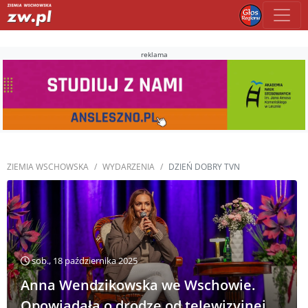
reklama
ZIEMIA WSCHOWSKA
WYDARZENIA
DZIEŃ DOBRY TVN
sob., 18 października 2025
Anna Wendzikowska we Wschowie.
Opowiadała o drodze od telewizyjnej