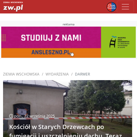
reklama
ZIEMIA WSCHOWSKA
WYDARZENIA
DARWER
pon., 22 września 2025
Kościół w Starych Drzewcach po
fumigacji i uszczelnieniu dachu. Teraz