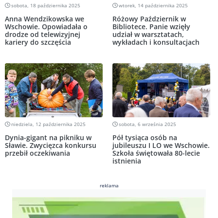
sobota, 18 października 2025
wtorek, 14 października 2025
Anna Wendzikowska we
Różowy Październik w
Wschowie. Opowiadała o
Bibliotece. Panie wzięły
drodze od telewizyjnej
udział w warsztatach,
kariery do szczęścia
wykładach i konsultacjach
niedziela, 12 października 2025
sobota, 6 września 2025
Dynia-gigant na pikniku w
Pół tysiąca osób na
Sławie. Zwycięzca konkursu
jubileuszu I LO we Wschowie.
przebił oczekiwania
Szkoła świętowała 80-lecie
istnienia
reklama