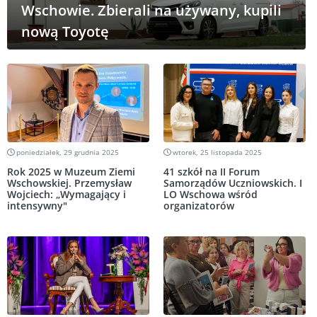
Wschowie. Zbierali na używany, kupili
nową Toyotę
poniedziałek, 29 grudnia 2025
wtorek, 25 listopada 2025
Rok 2025 w Muzeum Ziemi
41 szkół na II Forum
Wschowskiej. Przemysław
Samorządów Uczniowskich. I
Wojciech: „Wymagający i
LO Wschowa wśród
intensywny"
organizatorów