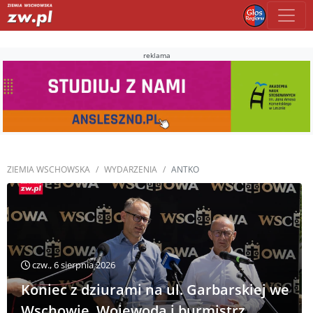
reklama
ZIEMIA WSCHOWSKA
WYDARZENIA
ANTKO
czw., 6 sierpnia 2026
Koniec z dziurami na ul. Garbarskiej we
Wschowie. Wojewoda i burmistrz