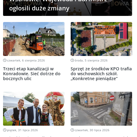
ogłosili duże zmiany
czwartek, 6 sierpnia 2026
środa, 5 sierpnia 2026
Trzeci etap kanalizacji w
Sprzęt ze środków KPO trafia
Konradowie. Sieć dotrze do
do wschowskich szkół.
bocznych ulic
„Konkretne pieniądze”
piątek, 31 lipca 2026
czwartek, 30 lipca 2026