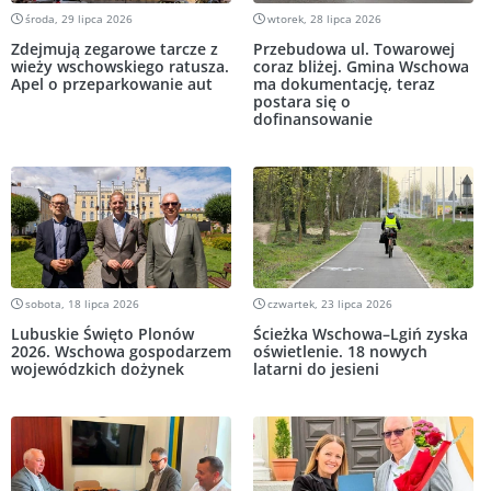
środa, 29 lipca 2026
wtorek, 28 lipca 2026
Zdejmują zegarowe tarcze z
Przebudowa ul. Towarowej
wieży wschowskiego ratusza.
coraz bliżej. Gmina Wschowa
Apel o przeparkowanie aut
ma dokumentację, teraz
postara się o
dofinansowanie
sobota, 18 lipca 2026
czwartek, 23 lipca 2026
Lubuskie Święto Plonów
Ścieżka Wschowa–Lgiń zyska
2026. Wschowa gospodarzem
oświetlenie. 18 nowych
wojewódzkich dożynek
latarni do jesieni