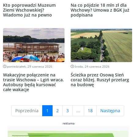
Kto poprowadzi Muzeum
Na co pójdzie 18 mln zł dla
Ziemi Wschowskiej?
Wschowy? Umowa z BGK już
Wiadomo już na pewno
podpisana
poniedziałek, 29 czerwca 2026
środa, 24 czerwca 2026
Wakacyjne połączenie na
Ścieżka przez Osową Sień
trasie Wschowa – Lgiń wraca.
coraz bliżej. Ruszył przetarg
Autobusy będą kursować
na budowę
całe wakacje
(current)
Poprzednia
1
2
3
...
18
Następna
reklama