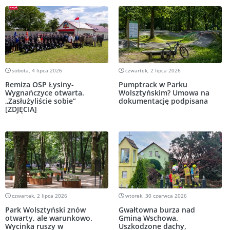
sobota, 4 lipca 2026
czwartek, 2 lipca 2026
Remiza OSP Łysiny-
Pumptrack w Parku
Wygnańczyce otwarta.
Wolsztyńskim? Umowa na
„Zasłużyliście sobie”
dokumentację podpisana
[ZDJĘCIA]
czwartek, 2 lipca 2026
wtorek, 30 czerwca 2026
Park Wolsztyński znów
Gwałtowna burza nad
otwarty, ale warunkowo.
Gminą Wschowa.
Wycinka ruszy w
Uszkodzone dachy,