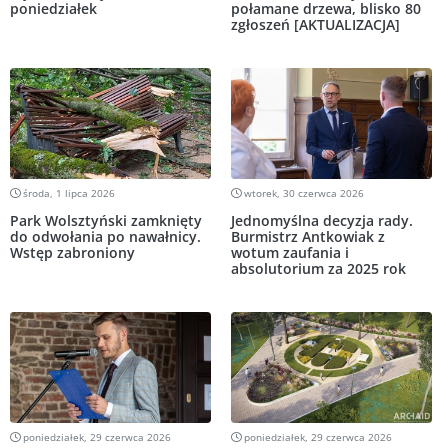
poniedziałek
połamane drzewa, blisko 80
zgłoszeń [AKTUALIZACJA]
środa, 1 lipca 2026
wtorek, 30 czerwca 2026
Park Wolsztyński zamknięty
Jednomyślna decyzja rady.
do odwołania po nawałnicy.
Burmistrz Antkowiak z
Wstęp zabroniony
wotum zaufania i
absolutorium za 2025 rok
poniedziałek, 29 czerwca 2026
poniedziałek, 29 czerwca 2026