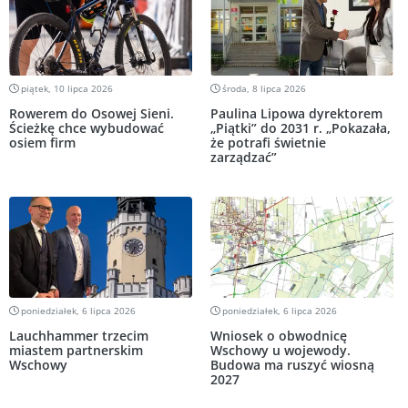
piątek, 10 lipca 2026
środa, 8 lipca 2026
Rowerem do Osowej Sieni.
Paulina Lipowa dyrektorem
Ścieżkę chce wybudować
„Piątki” do 2031 r. „Pokazała,
osiem firm
że potrafi świetnie
zarządzać”
poniedziałek, 6 lipca 2026
poniedziałek, 6 lipca 2026
Lauchhammer trzecim
Wniosek o obwodnicę
miastem partnerskim
Wschowy u wojewody.
Wschowy
Budowa ma ruszyć wiosną
2027