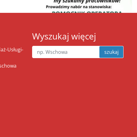
Wyszukaj więcej
ż-Usługi-
szukaj
Wschowa