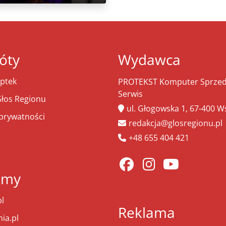
óty
Wydawca
ptek
PROTEKST Komputer Sprzeda
Serwis
łos Regionu
ul. Głogowska 1, 67-400 
 prywatności
redakcja@glosregionu.pl
+48 655 404 421
amy
l
Reklama
ia.pl