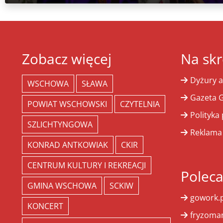
Zobacz więcej
Na skr
Dyżury a
WSCHOWA
SŁAWA
Gazeta G
POWIAT WSCHOWSKI
CZYTELNIA
Polityka
SZLICHTYNGOWA
Reklama
KONRAD ANTKOWIAK
CKIR
CENTRUM KULTURY I REKREACJI
Polec
GMINA WSCHOWA
SCKIW
gowork.p
KONCERT
fryzoman