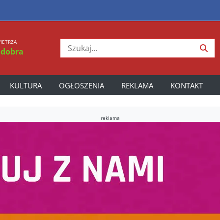
IETRZA
 dobra
KULTURA
OGŁOSZENIA
REKLAMA
KONTAKT
reklama