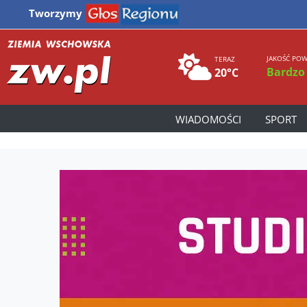
Tworzymy
JAKOŚĆ POW
TERAZ
Bardzo
20°C
WIADOMOŚCI
SPORT