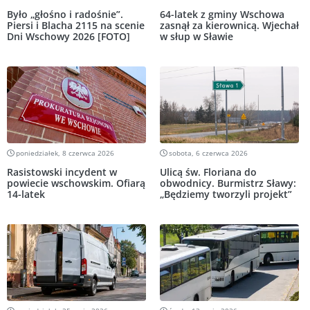
Było „głośno i radośnie”.
64-latek z gminy Wschowa
Piersi i Blacha 2115 na scenie
zasnął za kierownicą. Wjechał
Dni Wschowy 2026 [FOTO]
w słup w Sławie
poniedziałek, 8 czerwca 2026
sobota, 6 czerwca 2026
Rasistowski incydent w
Ulicą św. Floriana do
powiecie wschowskim. Ofiarą
obwodnicy. Burmistrz Sławy:
14-latek
„Będziemy tworzyli projekt”