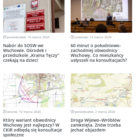
poniedziałek, 16 marca 2026
czwartek, 12 marca 2026
Nabór do SOSW we
60 minut o południowo-
Wschowie. Ośrodek i
zachodniej obwodnicy
przedszkole „Kraina Tęczy”
Wschowy. Co mieszkańcy
czekają na dzieci
usłyszeli na konsultacjach?
wtorek, 10 marca 2026
poniedziałek, 2 marca 2026
Który wariant obwodnicy
Droga Wijewo–Wróblów
Wschowy jest najlepszy? W
zamknięta. Znów trzeba
CKiR odbędą się konsultacje
jechać objazdem
społeczne