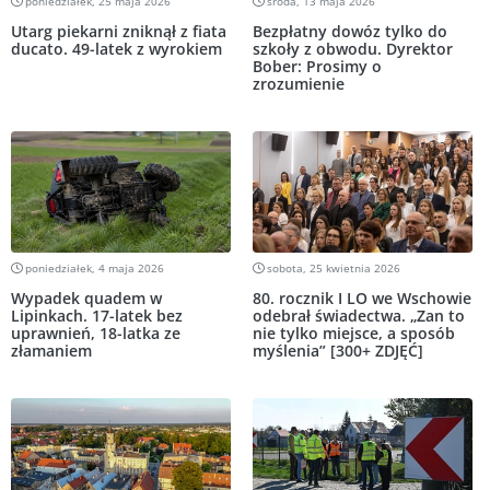
poniedziałek, 25 maja 2026
środa, 13 maja 2026
Utarg piekarni zniknął z fiata
Bezpłatny dowóz tylko do
ducato. 49-latek z wyrokiem
szkoły z obwodu. Dyrektor
Bober: Prosimy o
zrozumienie
poniedziałek, 4 maja 2026
sobota, 25 kwietnia 2026
Wypadek quadem w
80. rocznik I LO we Wschowie
Lipinkach. 17-latek bez
odebrał świadectwa. „Zan to
uprawnień, 18-latka ze
nie tylko miejsce, a sposób
złamaniem
myślenia” [300+ ZDJĘĆ]