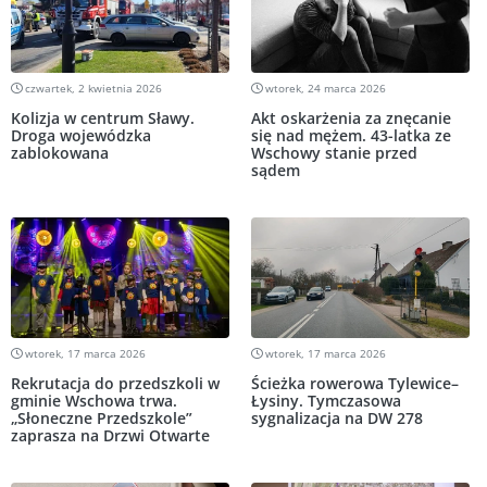
czwartek, 2 kwietnia 2026
wtorek, 24 marca 2026
Kolizja w centrum Sławy.
Akt oskarżenia za znęcanie
Droga wojewódzka
się nad mężem. 43-latka ze
zablokowana
Wschowy stanie przed
sądem
wtorek, 17 marca 2026
wtorek, 17 marca 2026
Rekrutacja do przedszkoli w
Ścieżka rowerowa Tylewice–
gminie Wschowa trwa.
Łysiny. Tymczasowa
„Słoneczne Przedszkole”
sygnalizacja na DW 278
zaprasza na Drzwi Otwarte