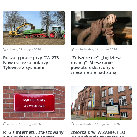
sobota, 28 lutego 2026
poniedziałek, 16 lutego 2026
Ruszają prace przy DW 278.
„Zniszczę cię”, „będziesz
Nowa ścieżka połączy
rośliną”. Mieszkaniec
Tylewice z Łysinami
powiatu oskarżony o
znęcanie się nad żoną
wtorek, 10 lutego 2026
poniedziałek, 19 stycznia 2026
RTG z internetu, sfałszowany
Zbiórka krwi w ZANie. I LO