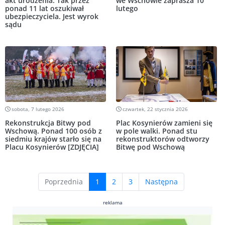
akt urodzenia. Tak przez
we Wschowie zaprasza 10
ponad 11 lat oszukiwał
lutego
ubezpieczyciela. Jest wyrok
sądu
sobota, 7 lutego 2026
czwartek, 22 stycznia 2026
Rekonstrukcja Bitwy pod
Plac Kosynierów zamieni się
Wschową. Ponad 100 osób z
w pole walki. Ponad stu
siedmiu krajów starło się na
rekonstruktorów odtworzy
Placu Kosynierów [ZDJĘCIA]
Bitwę pod Wschową
(current)
Poprzednia
1
2
3
Następna
reklama