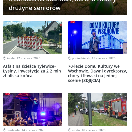
drużynę seniorów
środa, 17 czerwca 2026
poniedziałek, 15 czerwca 2026
Asfalt na ścieżce Tylewice–
70-lecie Domu Kultury we
Łysiny. Inwestycja za 2,2 mln
Wschowie. Dawni dyrektorzy,
zł bliska końca
chóry i Iłowski na jednej
scenie [ZDJĘCIA]
niedziela, 14 czerwca 2026
środa, 10 czerwca 2026