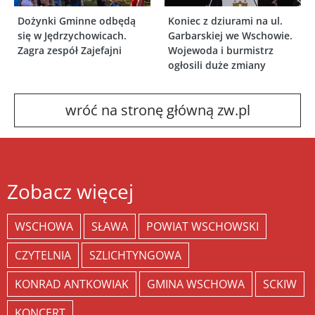
Dożynki Gminne odbędą
Koniec z dziurami na ul.
się w Jędrzychowicach.
Garbarskiej we Wschowie.
Zagra zespół Zajefajni
Wojewoda i burmistrz
ogłosili duże zmiany
wróć na stronę główną zw.pl
Zobacz więcej
WSCHOWA
SŁAWA
POWIAT WSCHOWSKI
CZYTELNIA
SZLICHTYNGOWA
KONRAD ANTKOWIAK
GMINA WSCHOWA
SCKIW
KONCERT