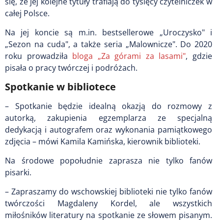
się, że jej kolejne tytuły trafiają do tysięcy czytelniczek w
całej Polsce.
Na jej koncie są m.in. bestsellerowe „Uroczysko" i
„Sezon na cuda", a także seria „Malownicze". Do 2020
roku prowadziła
bloga „Za górami za lasami"
, gdzie
pisała o pracy twórczej i podróżach.
Spotkanie w bibliotece
– Spotkanie będzie idealną okazją do rozmowy z
autorką, zakupienia egzemplarza ze specjalną
dedykacją i autografem oraz wykonania pamiątkowego
zdjęcia – mówi Kamila Kamińska, kierownik biblioteki.
Na środowe popołudnie zaprasza nie tylko fanów
pisarki.
– Zapraszamy do wschowskiej biblioteki nie tylko fanów
twórczości Magdaleny Kordel, ale wszystkich
miłośników literatury na spotkanie ze słowem pisanym.