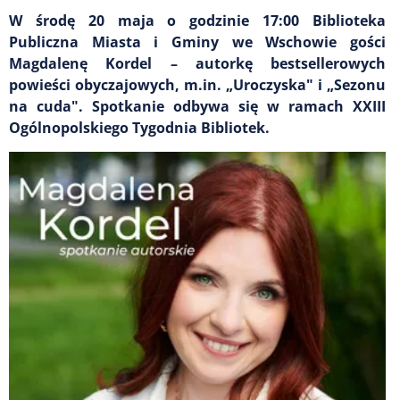
W środę 20 maja o godzinie 17:00 Biblioteka
Publiczna Miasta i Gminy we Wschowie gości
Magdalenę Kordel – autorkę bestsellerowych
powieści obyczajowych, m.in. „Uroczyska" i „Sezonu
na cuda". Spotkanie odbywa się w ramach XXIII
Ogólnopolskiego Tygodnia Bibliotek.