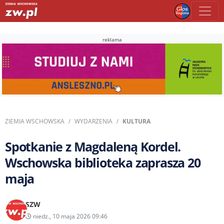
reklama
ZIEMIA WSCHOWSKA
WYDARZENIA
KULTURA
Spotkanie z Magdaleną Kordel.
Wschowska biblioteka zaprasza 20
maja
SZW
niedz., 10 maja 2026 09:46