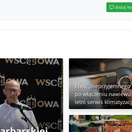
dodaj k
Efekt „nieprzyjemnego
po włączeniu nawiewu?
letni serwis klimatyzacj
Garbarskiej