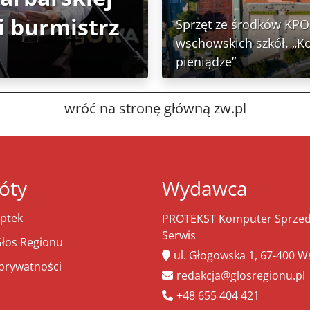
 burmistrz
Sprzęt ze środków KPO 
wschowskich szkół. „K
pieniądze”
wróć na stronę główną zw.pl
óty
Wydawca
ptek
PROTEKST Komputer Sprzeda
Serwis
łos Regionu
ul. Głogowska 1, 67-400 
 prywatności
redakcja@glosregionu.pl
+48 655 404 421