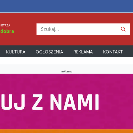
IETRZA
 dobra
KULTURA
OGŁOSZENIA
REKLAMA
KONTAKT
reklama