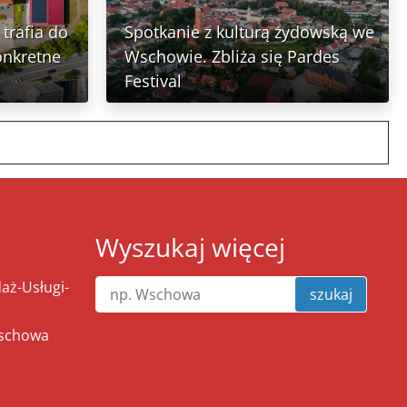
trafia do
Spotkanie z kulturą żydowską we
onkretne
Wschowie. Zbliża się Pardes
Festival
Wyszukaj więcej
ż-Usługi-
szukaj
Wschowa