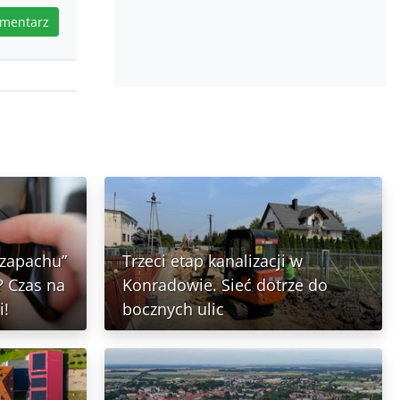
omentarz
 zapachu”
Trzeci etap kanalizacji w
 Czas na
Konradowie. Sieć dotrze do
i!
bocznych ulic