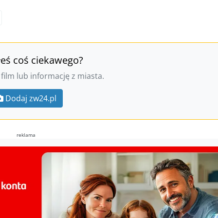
łeś coś ciekawego?
 film lub informację z miasta.
Dodaj zw24.pl
reklama