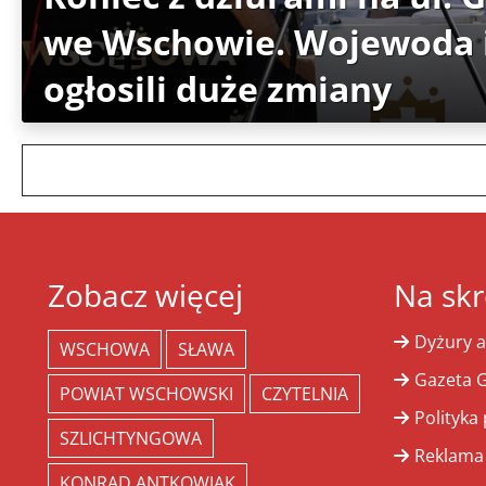
we Wschowie. Wojewoda i
ogłosili duże zmiany
Zobacz więcej
Na skr
Dyżury a
WSCHOWA
SŁAWA
Gazeta G
POWIAT WSCHOWSKI
CZYTELNIA
Polityka
SZLICHTYNGOWA
Reklama
KONRAD ANTKOWIAK