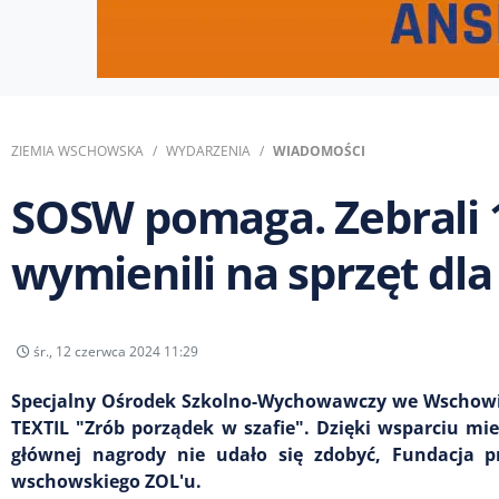
ZIEMIA WSCHOWSKA
WYDARZENIA
WIADOMOŚCI
SOSW pomaga. Zebrali 1
wymienili na sprzęt dl
śr., 12 czerwca 2024 11:29
Specjalny Ośrodek Szkolno-Wychowawczy we Wschowie
TEXTIL "Zrób porządek w szafie". Dzięki wsparciu mi
głównej nagrody nie udało się zdobyć, Fundacja pr
wschowskiego ZOL'u.