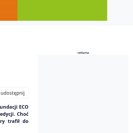
reklama
reklama
udostępnij
undacji ECO
edycji. Choć
y trafił do