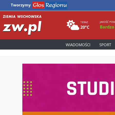
Tworzymy
JAKOŚĆ POW
TERAZ
Bardzo
20°C
WIADOMOŚCI
SPORT