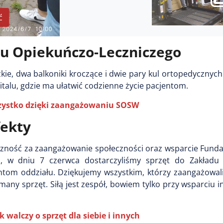
ć
du Opiekuńczo-Leczniczego
e, dwa balkoniki kroczące i dwie pary kul ortopedycznych. 
alu, gdzie ma ułatwić codzienne życie pacjentom.
szystko dzięki zaangażowaniu SOSW
fekty
ęczność za zaangażowanie społeczności oraz wsparcie Funda
ą, w dniu 7 czerwca dostarczyliśmy sprzęt do Zakładu
ntom oddziału. Dziękujemy wszystkim, którzy zaangażowali
many sprzęt. Siłą jest zespół, bowiem tylko przy wsparciu
 walczy o sprzęt dla siebie i innych