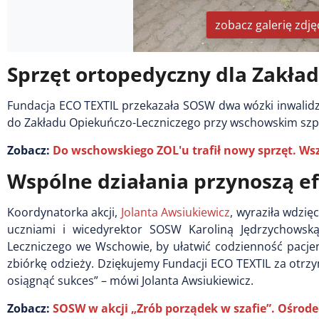
zobacz galerię zdję
Sprzęt ortopedyczny dla Zakła
Fundacja ECO TEXTIL przekazała SOSW dwa wózki inwalidzki
do Zakładu Opiekuńczo-Leczniczego przy wschowskim szpit
Zobacz:
Do wschowskiego ZOL'u trafił nowy sprzęt. W
Wspólne działania przynoszą e
Koordynatorka akcji,
Jolanta Awsiukiewicz
, wyraziła wdzi
uczniami i wicedyrektor SOSW Karoliną Jędrzychowsk
Leczniczego we Wschowie, by ułatwić codzienność pacje
zbiórkę odzieży. Dziękujemy Fundacji ECO TEXTIL za otrzy
osiągnąć sukces” – mówi Jolanta Awsiukiewicz.
Zobacz:
SOSW w akcji „Zrób porządek w szafie”. Ośrodek