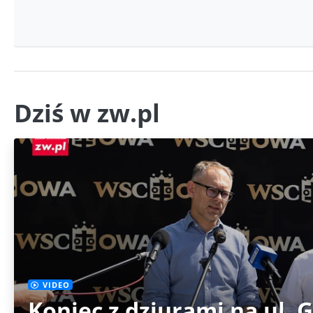
Dziś w zw.pl
VIDEO
Koniec z dziurami na ul. 