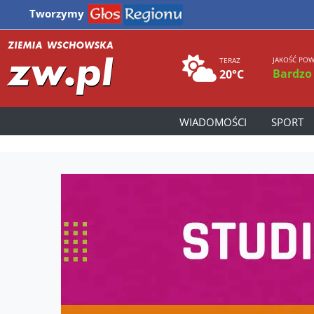
Tworzymy
JAKOŚĆ POW
TERAZ
Bardzo
20°C
WIADOMOŚCI
SPORT