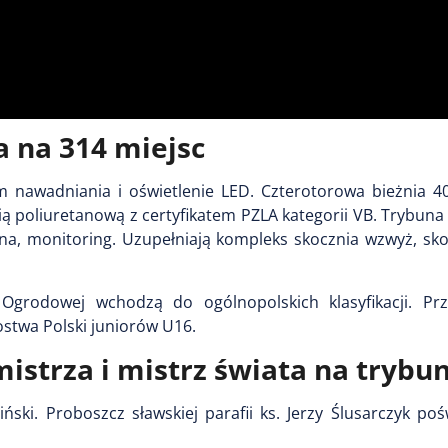
a na 314 miejsc
 nawadniania i oświetlenie LED. Czterotorowa bieżnia 4
ią poliuretanową z certyfikatem PZLA kategorii VB. Trybu
jna, monitoring. Uzupełniają kompleks skocznia wzwyż, sko
 Ogrodowej wchodzą do ogólnopolskich klasyfikacji. Prz
twa Polski juniorów U16.
istrza i mistrz świata na trybu
ki. Proboszcz sławskiej parafii ks. Jerzy Ślusarczyk pośw