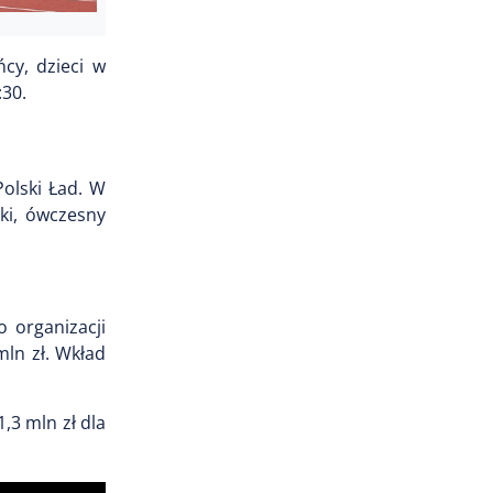
cy, dzieci w
:30.
olski Ład. W
ski, ówczesny
.
o organizacji
ln zł. Wkład
,3 mln zł dla