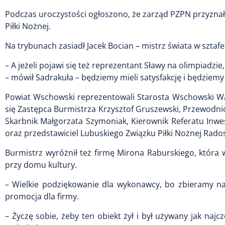
Podczas uroczystości ogłoszono, że zarząd PZPN przyzn
Piłki Nożnej.
Na trybunach zasiadł Jacek Bocian – mistrz świata w sztafec
– A jeżeli pojawi się też reprezentant Sławy na olimpiadz
– mówił Sadrakuła – będziemy mieli satysfakcję i będziemy
Powiat Wschowski reprezentowali Starosta Wschowski Wal
się Zastępca Burmistrza Krzysztof Gruszewski, Przewodni
Skarbnik Małgorzata Szymoniak, Kierownik Referatu Inw
oraz przedstawiciel Lubuskiego Związku Piłki Nożnej Rado
Burmistrz wyróżnił też firmę Mirona Raburskiego, która
przy domu kultury.
– Wielkie podziękowanie dla wykonawcy, bo zbieramy na
promocja dla firmy.
– Życzę sobie, żeby ten obiekt żył i był używany jak naj