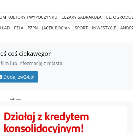
RUM KULTURY I WYPOCZYNKU
CEZARY SADRAKUŁA
UL. OGRODO
I ŁAD
PZLA
PZPN
JACEK BOCIAN
SPORT
INWESTYCJE
ANDRZ
łeś coś ciekawego?
 film lub informację z miasta.
Dodaj zw24.pl
reklama