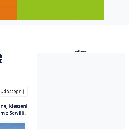
ę
reklama
reklama
udostępnij
nej kieszeni
m z Sewilli.