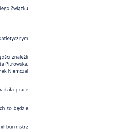
iego Związku
koatletycznym
ości znaleźli
ta Pitrowska,
rek Niemczal
adziła prace
ch to będzie
nił burmistrz