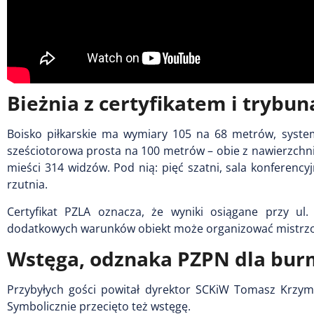
Bieżnia z certyfikatem i trybun
Boisko piłkarskie ma wymiary 105 na 68 metrów, system
sześciotorowa prosta na 100 metrów – obie z nawierzchn
mieści 314 widzów. Pod nią: pięć szatni, sala konferency
rzutnia.
Certyfikat PZLA oznacza, że wyniki osiągane przy ul.
dodatkowych warunków obiekt może organizować mistrzos
Wstęga, odznaka PZPN dla burm
Przybyłych gości powitał dyrektor SCKiW Tomasz Krzymińs
Symbolicznie przecięto też wstęgę.