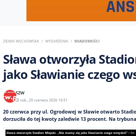
ZIEMIA WSCHOWSKA
WYDARZENIA
WIADOMOŚCI
Sława otworzyła Stadio
jako Sławianie czego w
SZW
sob., 20 czerwca 2026 16:51
20 czerwca przy ul. Ogrodowej w Sławie otwarto Stadio
dorzuciła do tej kwoty zaledwie 13 procent. Na trybunac
Sława otworzyła Stadion Miejski. „Nie mamy się jako Sławianie czego wstydzić”
/
fot