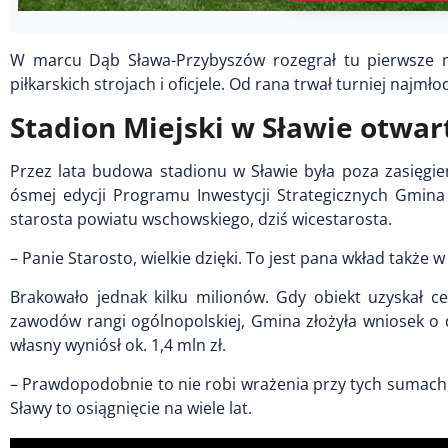
W marcu Dąb Sława-Przybyszów rozegrał tu pierwsze me
piłkarskich strojach i oficjele. Od rana trwał turniej naj
Stadion Miejski w Sławie otwar
Przez lata budowa stadionu w Sławie była poza zasięg
ósmej edycji Programu Inwestycji Strategicznych Gmina d
starosta powiatu wschowskiego, dziś wicestarosta.
– Panie Starosto, wielkie dzięki. To jest pana wkład takż
Brakowało jednak kilku milionów. Gdy obiekt uzyskał cer
zawodów rangi ogólnopolskiej, Gmina złożyła wniosek o 
własny wyniósł ok. 1,4 mln zł.
– Prawdopodobnie to nie robi wrażenia przy tych sumach, k
Sławy to osiągnięcie na wiele lat.