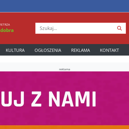
IETRZA
 dobra
KULTURA
OGŁOSZENIA
REKLAMA
KONTAKT
reklama