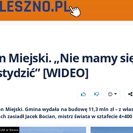
n Miejski. „Nie mamy si
stydzić” [WIDEO]
😊
n Miejski. Gmina wydała na budowę 11,3 mln zł – z włas
h zasiadł Jacek Bocian, mistrz świata w sztafecie 4×400 
. UM w Sławie