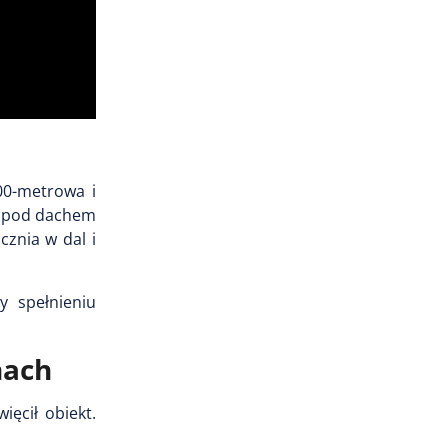
00-metrowa i
na pod dachem
cznia w dal i
y spełnieniu
nach
ięcił obiekt.