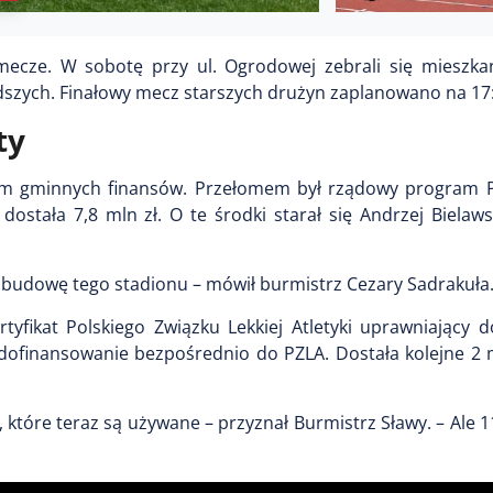
cze. W sobotę przy ul. Ogrodowej zebrali się mieszkań
młodszych. Finałowy mecz starszych drużyn zaplanowano na 17
ty
iem gminnych finansów. Przełomem był rządowy program P
ostała 7,8 mln zł. O te środki starał się Andrzej Bielaw
e w budowę tego stadionu – mówił burmistrz Cezary Sadrakuła
tyfikat Polskiego Związku Lekkiej Atletyki uprawniający d
dofinansowanie bezpośrednio do PZLA. Dostała kolejne 2 m
tóre teraz są używane – przyznał Burmistrz Sławy. – Ale 11