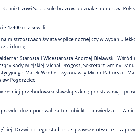
ał Burmistrzowi Sadrakule brązową odznakę honorową Polsk
ie 4×400 m z Sewilli.
ie, na mistrzostwach świata w piłce nożnej czy w wydaniu lek
 czuli dumę.
demar Starosta i Wicestarosta Andrzej Bielawski. Wśród g
czący Rady Miejskiej Michał Drogosz, Sekretarz Gminy Danu
estycyjnego Marek Wróbel, wykonawcy Miron Raburski i Ma
sław Pogorzelec.
 wcześniej przebudowała sławską szkołę podstawową i prow
prawdę dużo pochwał za ten obiekt – powiedział. – A nie
częściej. Drzwi do tego stadionu są zawsze otwarte – zapew