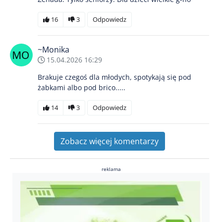
16
3
Odpowiedz
~Monika
15.04.2026 16:29
Brakuje czegoś dla młodych, spotykają się pod
żabkami albo pod brico.....
14
3
Odpowiedz
Zobacz więcej komentarzy
reklama