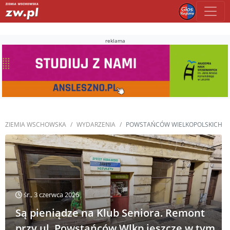
reklama
ZIEMIA WSCHOWSKA
WYDARZENIA
POWSTAŃCÓW WIELKOPOLSKICH
śr., 3 czerwca 2026
Są pieniądze na Klub Seniora. Remont
przy ul. Powstańców Wlkp jeszcze w tym