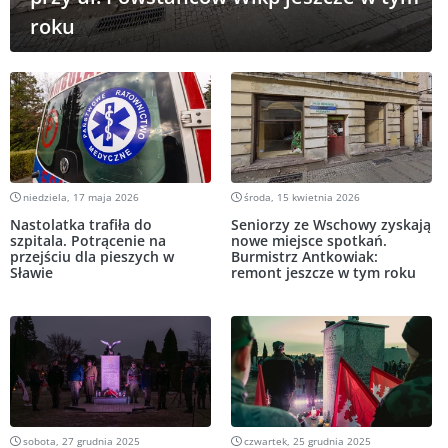
roku
niedziela, 17 maja 2026
środa, 15 kwietnia 2026
Nastolatka trafiła do
Seniorzy ze Wschowy zyskają
szpitala. Potrącenie na
nowe miejsce spotkań.
przejściu dla pieszych w
Burmistrz Antkowiak:
Sławie
remont jeszcze w tym roku
sobota, 27 grudnia 2025
czwartek, 25 grudnia 2025