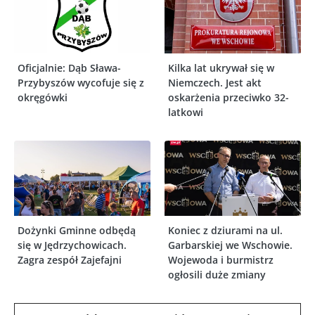
Oficjalnie: Dąb Sława-
Kilka lat ukrywał się w
Przybyszów wycofuje się z
Niemczech. Jest akt
okręgówki
oskarżenia przeciwko 32-
latkowi
Dożynki Gminne odbędą
Koniec z dziurami na ul.
się w Jędrzychowicach.
Garbarskiej we Wschowie.
Zagra zespół Zajefajni
Wojewoda i burmistrz
ogłosili duże zmiany