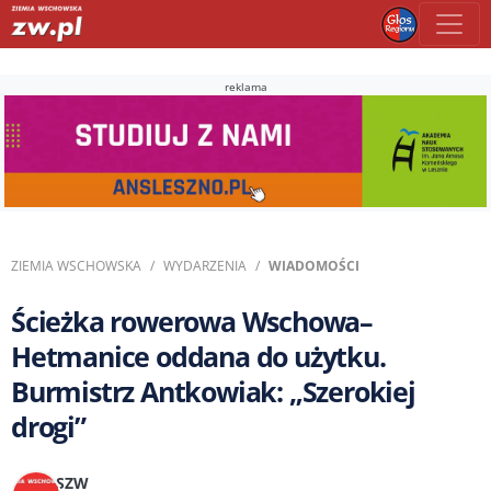
reklama
ZIEMIA WSCHOWSKA
WYDARZENIA
WIADOMOŚCI
Ścieżka rowerowa Wschowa–
Hetmanice oddana do użytku.
Burmistrz Antkowiak: „Szerokiej
drogi”
SZW