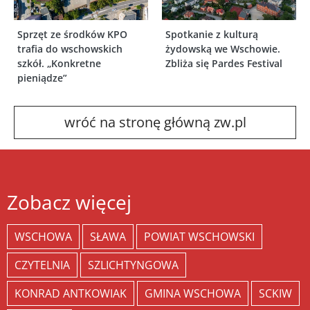
Sprzęt ze środków KPO
Spotkanie z kulturą
trafia do wschowskich
żydowską we Wschowie.
szkół. „Konkretne
Zbliża się Pardes Festival
pieniądze”
wróć na stronę główną zw.pl
Zobacz więcej
WSCHOWA
SŁAWA
POWIAT WSCHOWSKI
CZYTELNIA
SZLICHTYNGOWA
KONRAD ANTKOWIAK
GMINA WSCHOWA
SCKIW