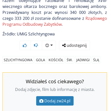
razem obejmujące ratowanie i renowację XVIII-
wiecznego ołtarza bocznego oraz barokowej ambony.
Przewidywany koszt prac wynosi 340 000 złotych, z
czego 333 200 zł zostanie dofinansowane z
Rządowego
Programu Odbudowy Zabytków
.
Źródło: UMiG Szlichtyngowa
😊
udostępnij
SZLICHTYNGOWA
GOLA
KOŚCIÓŁ
ŚW.
JADWIGI
ŚLĄ
Widziałeś coś ciekawego?
Dodaj zdjęcie, film lub informację z miasta.
Dodaj zw24.pl