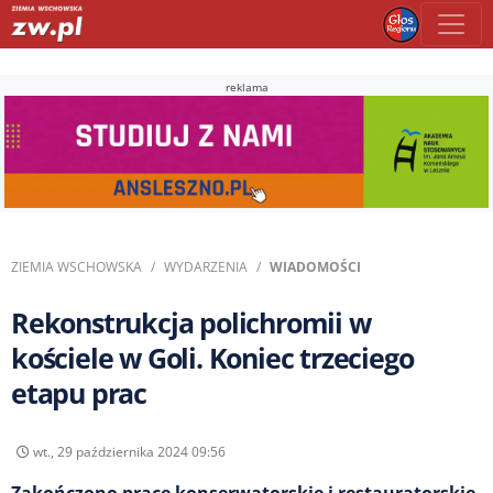
reklama
ZIEMIA WSCHOWSKA
WYDARZENIA
WIADOMOŚCI
Rekonstrukcja polichromii w
kościele w Goli. Koniec trzeciego
etapu prac
wt., 29 października 2024 09:56
Zakończono prace konserwatorskie i restauratorskie