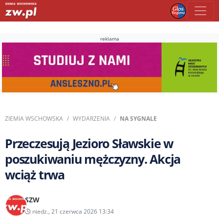
reklama
ZIEMIA WSCHOWSKA
WYDARZENIA
NA SYGNALE
Przeczesują Jezioro Sławskie w
poszukiwaniu mężczyzny. Akcja
wciąż trwa
SZW
niedz., 21 czerwca 2026 13:34