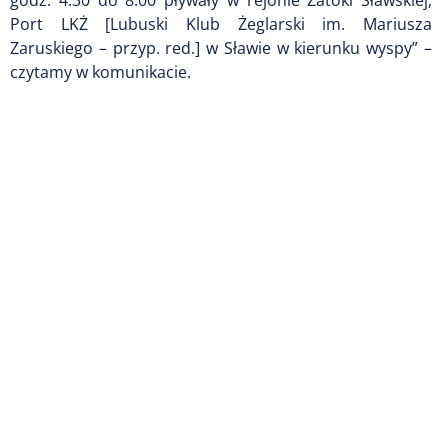
godz. 4:30 do 8:00 pływały w rejonie Zatoki Sławskiej,
Port LKŻ [Lubuski Klub Żeglarski im. Mariusza
Zaruskiego – przyp. red.] w Sławie w kierunku wyspy” –
czytamy w komunikacie.