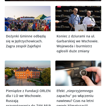
Dożynki Gminne odbędą
Koniec z dziurami na ul.
się w Jędrzychowicach.
Garbarskiej we Wschowie.
Zagra zespół Zajefajni
Wojewoda i burmistrz
ogłosili duże zmiany
Pieniądze z Fundacji ORLEN
Efekt „nieprzyjemnego
dla I LO we Wschowie.
zapachu” po włączeniu
Ruszają
nawiewu? Czas na letni
przygotowania do ZAN MUN
serwis klimatyzacji!