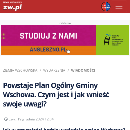
reklama
ZIEMIA WSCHOWSKA
WYDARZENIA
WIADOMOŚCI
Powstaje Plan Ogólny Gminy
Wschowa. Czym jest i jak wnieść
swoje uwagi?
czw., 19 grudnia 2024 12:04
Jak w przyszłości będzie wyglądała gmina Wschowa?