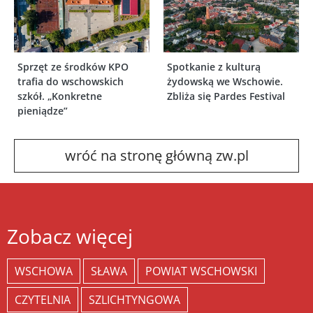
Sprzęt ze środków KPO
Spotkanie z kulturą
trafia do wschowskich
żydowską we Wschowie.
szkół. „Konkretne
Zbliża się Pardes Festival
pieniądze”
wróć na stronę główną zw.pl
Zobacz więcej
WSCHOWA
SŁAWA
POWIAT WSCHOWSKI
CZYTELNIA
SZLICHTYNGOWA