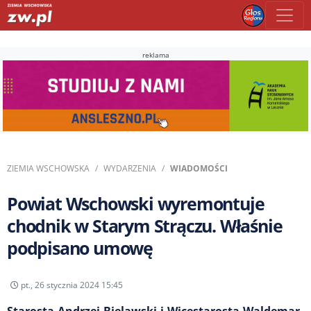
reklama
ZIEMIA WSCHOWSKA
WYDARZENIA
WIADOMOŚCI
Powiat Wschowski wyremontuje
chodnik w Starym Strączu. Właśnie
podpisano umowę
pt., 26 stycznia 2024 15:45
Starosta Andrzej Bielawski i Wicestarosta Waldemar