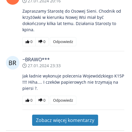
27.01.2024 20:16
Zapraszamy Starostę do Osowej Sieni. Chodnik od
krzyżówki w kierunku Nowej Wsi miał być
dokończony kilka lat temu. Działania Starosty to
kpina.
0
0
Odpowiedz
~BRAWO***
27.01.2024 23:33
Jak ładnie wykonuje polecenia Wojewódzkiego K15P
!!!! Hiha.... I czeków papierowych nie trzymają na
piersi ?.
0
0
Odpowiedz
Zobacz więcej komentarzy