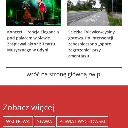
Koncert „Francja Elegancja”
Ścieżka Tylewice–Łysiny
pod pałacem w Sławie.
gotowa. Po interwencji
Zaśpiewał aktor z Teatru
zabezpieczono „spore
Muzycznego w Gdyni
zagrożenie” przy
cmentarzu
wróć na stronę główną zw.pl
Zobacz więcej
WSCHOWA
SŁAWA
POWIAT WSCHOWSKI