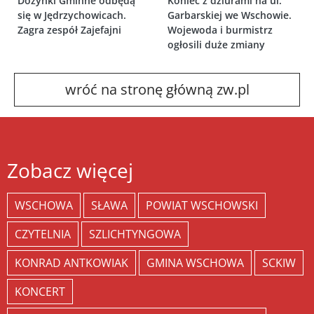
Dożynki Gminne odbędą
Koniec z dziurami na ul.
się w Jędrzychowicach.
Garbarskiej we Wschowie.
Zagra zespół Zajefajni
Wojewoda i burmistrz
ogłosili duże zmiany
wróć na stronę główną zw.pl
Zobacz więcej
WSCHOWA
SŁAWA
POWIAT WSCHOWSKI
CZYTELNIA
SZLICHTYNGOWA
KONRAD ANTKOWIAK
GMINA WSCHOWA
SCKIW
KONCERT