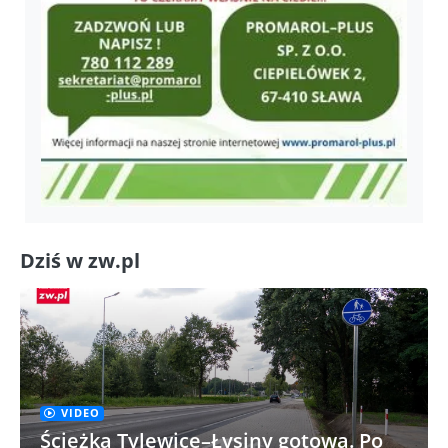
Dziś w zw.pl
VIDEO
Ścieżka Tylewice–Łysiny gotowa. Po