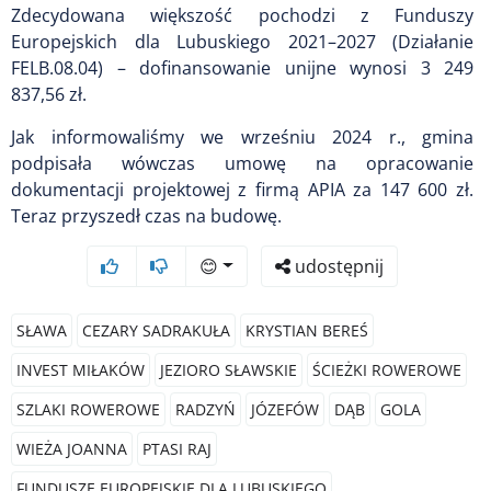
Zdecydowana większość pochodzi z Funduszy
Europejskich dla Lubuskiego 2021–2027 (Działanie
FELB.08.04) – dofinansowanie unijne wynosi 3 249
837,56 zł.
Jak informowaliśmy we wrześniu 2024 r., gmina
podpisała wówczas umowę na opracowanie
dokumentacji projektowej z firmą APIA za 147 600 zł.
Teraz przyszedł czas na budowę.
😊
udostępnij
SŁAWA
CEZARY SADRAKUŁA
KRYSTIAN BEREŚ
INVEST MIŁAKÓW
JEZIORO SŁAWSKIE
ŚCIEŻKI ROWEROWE
SZLAKI ROWEROWE
RADZYŃ
JÓZEFÓW
DĄB
GOLA
WIEŻA JOANNA
PTASI RAJ
FUNDUSZE EUROPEJSKIE DLA LUBUSKIEGO