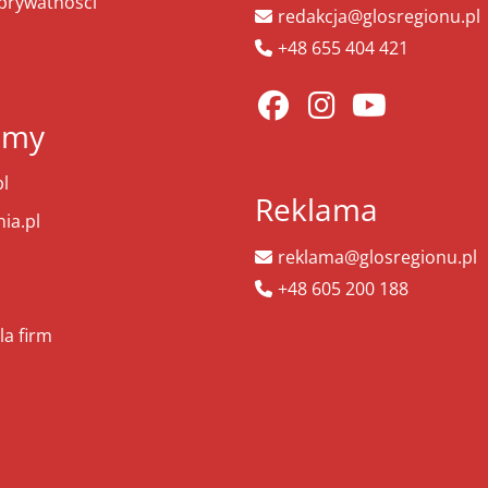
 prywatności
redakcja@glosregionu.pl
+48 655 404 421
amy
l
Reklama
ia.pl
reklama@glosregionu.pl
+48 605 200 188
la firm