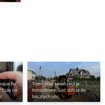
 zapachu”
Trzeci etap kanalizacji w
 Czas na
Konradowie. Sieć dotrze do
i!
bocznych ulic