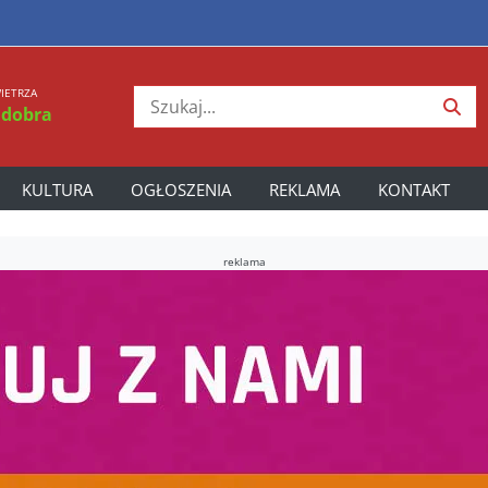
IETRZA
 dobra
KULTURA
OGŁOSZENIA
REKLAMA
KONTAKT
reklama