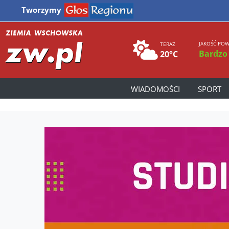
Tworzymy
JAKOŚĆ POW
TERAZ
Bardzo
20°C
WIADOMOŚCI
SPORT