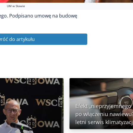
UM w Sławie
kiego. Podpisano umowę na budowę
róć do artykułu
Efekt „nieprzyjemnego
po włączeniu nawiewu?
letni serwis klimatyzacj