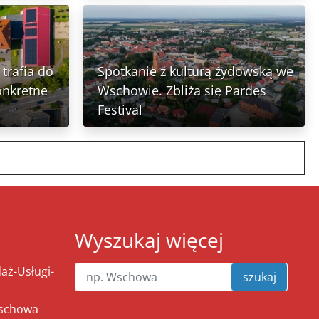
trafia do
Spotkanie z kulturą żydowską we
onkretne
Wschowie. Zbliża się Pardes
Festival
Wyszukaj więcej
ż-Usługi-
szukaj
Wschowa