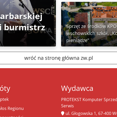
Garbarskiej
 burmistrz
Sprzęt ze środków KPO 
wschowskich szkół. „K
pieniądze”
wróć na stronę główna zw.pl
óty
Wydawca
ptek
PROTEKST Komputer Sprzeda
Serwis
łos Regionu
ul. Głogowska 1, 67-400 