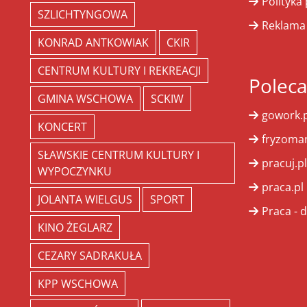
Polityka
SZLICHTYNGOWA
Reklama
KONRAD ANTKOWIAK
CKIR
CENTRUM KULTURY I REKREACJI
Polec
GMINA WSCHOWA
SCKIW
gowork.p
KONCERT
fryzoman
SŁAWSKIE CENTRUM KULTURY I
pracuj.pl
WYPOCZYNKU
praca.pl
JOLANTA WIELGUS
SPORT
Praca - d
KINO ŻEGLARZ
CEZARY SADRAKUŁA
KPP WSCHOWA