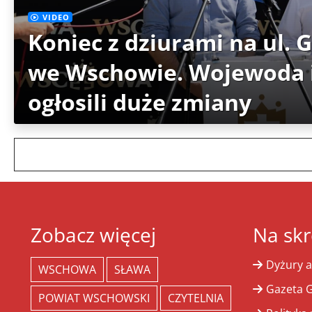
VIDEO
Koniec z dziurami na ul. 
we Wschowie. Wojewoda i
ogłosili duże zmiany
Zobacz więcej
Na skr
Dyżury a
WSCHOWA
SŁAWA
Gazeta G
POWIAT WSCHOWSKI
CZYTELNIA