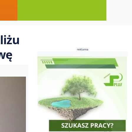
liżu
owę
reklama