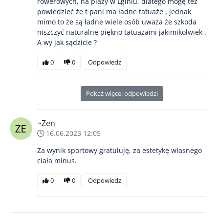
rowerowych, na plaży w Lginiu, dlatego mogę też
powiedzieć że t pani ma ładne tatuaże , jednak
mimo to że są ładne wiele osób uważa że szkoda
niszczyć naturalne piękno tatuażami jakimikolwiek .
A wy jak sądzicie ?
0
0
Odpowiedz
Pokaż więcej odpowiedzi
~Zen
16.06.2023 12:05
Za wynik sportowy gratuluję, za estetykę własnego
ciała minus.
0
0
Odpowiedz