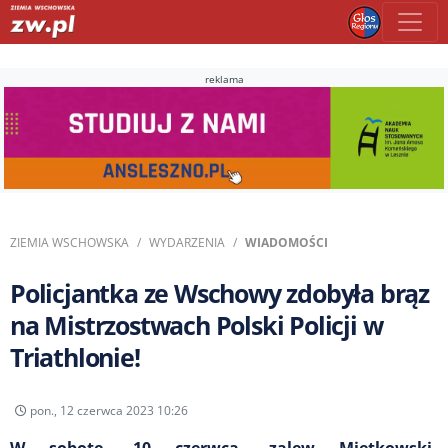
reklama
ZIEMIA WSCHOWSKA
WYDARZENIA
WIADOMOŚCI
Policjantka ze Wschowy zdobyła brąz
na Mistrzostwach Polski Policji w
Triathlonie!
pon., 12 czerwca 2023 10:26
W sobotę, 10 czerwca, zalew Mietkowski