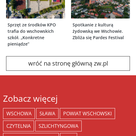
Sprzęt ze środków KPO
Spotkanie z kulturą
trafia do wschowskich
żydowską we Wschowie.
szkół. „Konkretne
Zbliża się Pardes Festival
pieniądze”
wróć na stronę główną zw.pl
Zobacz więcej
WSCHOWA
SŁAWA
POWIAT WSCHOWSKI
CZYTELNIA
SZLICHTYNGOWA