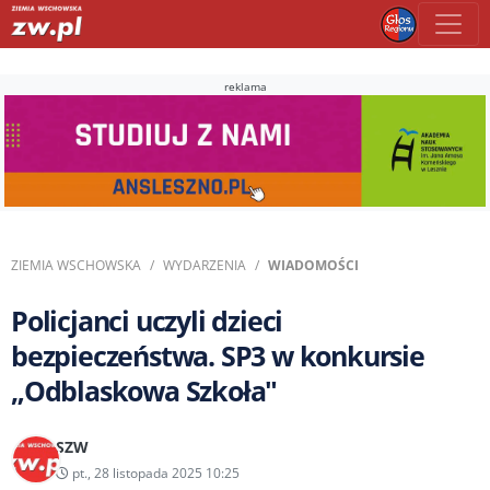
reklama
ZIEMIA WSCHOWSKA
WYDARZENIA
WIADOMOŚCI
Policjanci uczyli dzieci
bezpieczeństwa. SP3 w konkursie
„Odblaskowa Szkoła"
SZW
pt., 28 listopada 2025 10:25