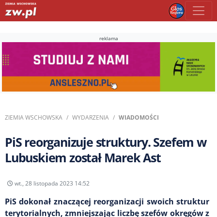
reklama
ZIEMIA WSCHOWSKA
WYDARZENIA
WIADOMOŚCI
PiS reorganizuje struktury. Szefem w
Lubuskiem został Marek Ast
wt., 28 listopada 2023 14:52
PiS dokonał znaczącej reorganizacji swoich struktur
terytorialnych, zmniejszając liczbę szefów okręgów z