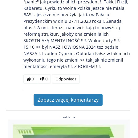
"panie" jak powiedział ich prezydent !. Takiej Fikcji,
Kabaretu, Cyrku to Wolna Polska jeszce nie miała,
BA!!! - jeszcze nie przeżyła jak ta w Pałacu
Prezydenckim w dniu 27.11.2023 roku !. Żenada
plus !. A oni - teraz - nam wciskają to powyższą
reformę struktur, jakoby ona zmieniła ich
SKOSTNIAŁĄ MENTALNOŚĆ !!!!. Wolne żarty !!!!.
15.10 <> był NASZ i QWIOSNA 2024 tez będzie
NASZA !. I żaden Cynizm, Obłuda i Fałsz w takim ich
wykonaniu tego nie zmieni <> tak jak nie zmienił
mentalności emeryta !!!. Z BOGIEM !!!.
0
0
Odpowiedz
Zobacz więcej komentarzy
reklama