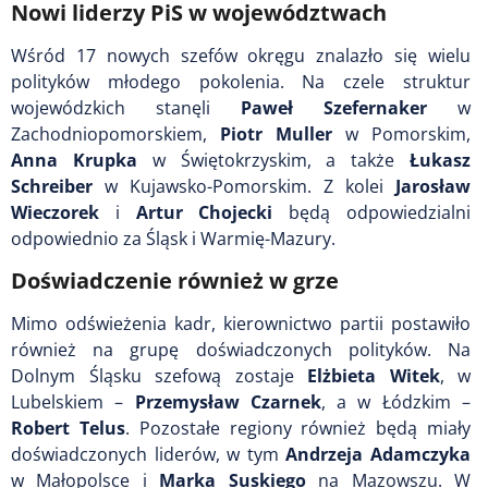
Nowi liderzy PiS w województwach
Wśród 17 nowych szefów okręgu znalazło się wielu
polityków młodego pokolenia. Na czele struktur
wojewódzkich stanęli
Paweł Szefernaker
w
Zachodniopomorskiem,
Piotr Muller
w Pomorskim,
Anna Krupka
w Świętokrzyskim, a także
Łukasz
Schreiber
w Kujawsko-Pomorskim. Z kolei
Jarosław
Wieczorek
i
Artur Chojecki
będą odpowiedzialni
odpowiednio za Śląsk i Warmię-Mazury.
Doświadczenie również w grze
Mimo odświeżenia kadr, kierownictwo partii postawiło
również na grupę doświadczonych polityków. Na
Dolnym Śląsku szefową zostaje
Elżbieta Witek
, w
Lubelskiem –
Przemysław Czarnek
, a w Łódzkim –
Robert Telus
. Pozostałe regiony również będą miały
doświadczonych liderów, w tym
Andrzeja Adamczyka
w Małopolsce i
Marka Suskiego
na Mazowszu. W