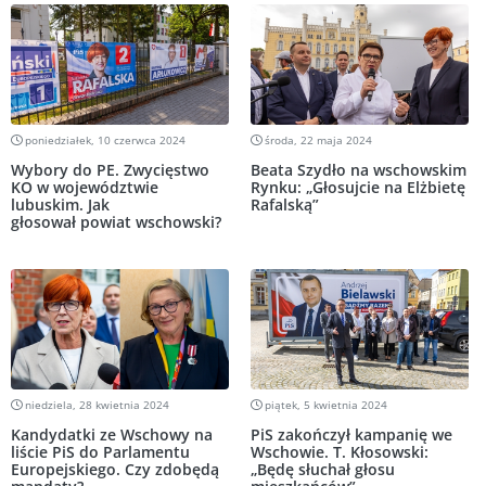
poniedziałek, 10 czerwca 2024
środa, 22 maja 2024
Wybory do PE. Zwycięstwo
Beata Szydło na wschowskim
KO w województwie
Rynku: „Głosujcie na Elżbietę
lubuskim. Jak
Rafalską”
głosował powiat wschowski?
niedziela, 28 kwietnia 2024
piątek, 5 kwietnia 2024
Kandydatki ze Wschowy na
PiS zakończył kampanię we
liście PiS do Parlamentu
Wschowie. T. Kłosowski:
Europejskiego. Czy zdobędą
„Będę słuchał głosu