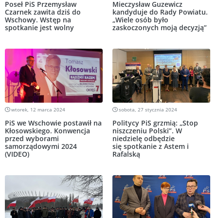
Poseł PiS Przemysław
Mieczysław Guzewicz
Czarnek zawita dziś do
kandyduje do Rady Powiatu.
Wschowy. Wstęp na
„Wiele osób było
spotkanie jest wolny
zaskoczonych moją decyzją”
wtorek, 12 marca 2024
sobota, 27 stycznia 2024
PiS we Wschowie postawił na
Politycy PiS grzmią: „Stop
Kłosowskiego. Konwencja
niszczeniu Polski”. W
przed wyborami
niedzielę odbędzie
samorządowymi 2024
się spotkanie z Astem i
(VIDEO)
Rafalską