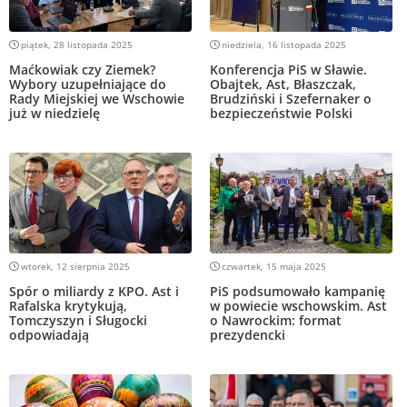
piątek, 28 listopada 2025
niedziela, 16 listopada 2025
Maćkowiak czy Ziemek?
Konferencja PiS w Sławie.
Wybory uzupełniające do
Obajtek, Ast, Błaszczak,
Rady Miejskiej we Wschowie
Brudziński i Szefernaker o
już w niedzielę
bezpieczeństwie Polski
wtorek, 12 sierpnia 2025
czwartek, 15 maja 2025
Spór o miliardy z KPO. Ast i
PiS podsumowało kampanię
Rafalska krytykują,
w powiecie wschowskim. Ast
Tomczyszyn i Sługocki
o Nawrockim: format
odpowiadają
prezydencki