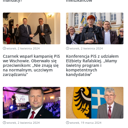
mandaty?
mieszkańców”
wtorek, 2 kwietnia 2024
wtorek, 2 kwietnia 2024
Czarnek wsparł kampanię PiS
Konferencja PiS z udziałem
we Wschowie. Oberwało się
Elżbiety Rafalskiej. „Mamy
przeciwnikom: „Nie znają się
świetny program i
na normalnym, uczciwym
kompetentnych
zarządzaniu”
kandydatów”
wtorek, 2 kwietnia 2024
wtorek, 19 marca 2024