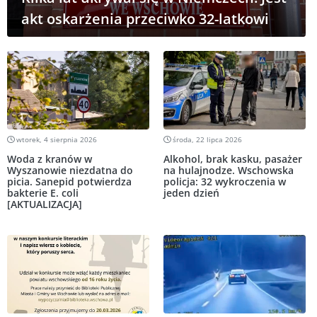
akt oskarżenia przeciwko 32-latkowi
wtorek, 4 sierpnia 2026
środa, 22 lipca 2026
Woda z kranów w
Alkohol, brak kasku, pasażer
Wyszanowie niezdatna do
na hulajnodze. Wschowska
picia. Sanepid potwierdza
policja: 32 wykroczenia w
bakterie E. coli
jeden dzień
[AKTUALIZACJA]