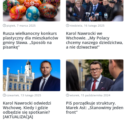
piątek, 7 marca 2025
niedziela, 16 lutego 2025
Rusza wielkanocny konkurs
Karol Nawrocki we
plastyczny dla mieszkańców
Wschowie. „My Polacy
gminy Sława. „Sposób na
chcemy naszego dziedzictwa,
pisankę”
a nie dziwactwa!”
czwartek, 13 lutego 2025
wtorek, 15 października 2024
Karol Nawrocki odwiedzi
PiS porządkuje struktury.
Wschowę. Kiedy i gdzie
Marek Ast: „Stanowimy jeden
odbędzie się spotkanie?
front”
[AKTUALIZACJA]