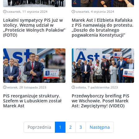
czwartek, 11 stycznia 2024
czwartek, 4 stycznia 2024
Lokalni sympatycy PiS już w
Marek Ast i Elżbieta Rafalska
stolicy. Wezmą udział w
z PiS namawiają do protestu.
„Proteście Wolnych Polaków”
„Doszło do brutalnego
(FOTO)
pogwałcenia Konstytucji”
wtorek, 28 listopada 2023
sobota, 7 października 2023
PiS reorganizuje struktury.
Przedwyborczy breifing PiS
Szefem w Lubuskiem został
we Wschowie. Poseł Marek
Marek Ast
Ast: Zwyciężymy! (VIDEO)
(current)
Poprzednia
1
2
3
Następna