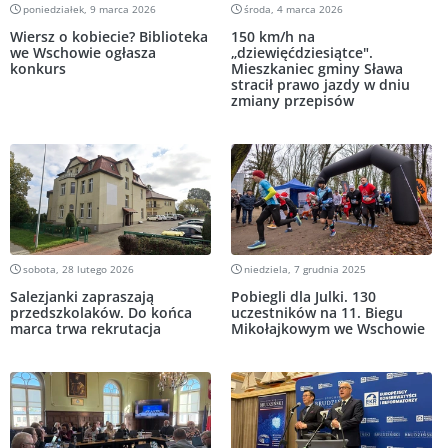
poniedziałek, 9 marca 2026
środa, 4 marca 2026
Wiersz o kobiecie? Biblioteka
150 km/h na
we Wschowie ogłasza
„dziewięćdziesiątce".
konkurs
Mieszkaniec gminy Sława
stracił prawo jazdy w dniu
zmiany przepisów
sobota, 28 lutego 2026
niedziela, 7 grudnia 2025
Salezjanki zapraszają
Pobiegli dla Julki. 130
przedszkolaków. Do końca
uczestników na 11. Biegu
marca trwa rekrutacja
Mikołajkowym we Wschowie