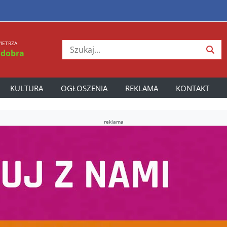
IETRZA
 dobra
KULTURA
OGŁOSZENIA
REKLAMA
KONTAKT
reklama