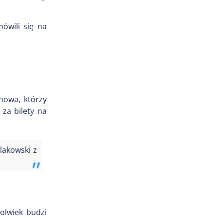
ówili się na
howa, którzy
 za bilety na
lakowski z
kolwiek budzi