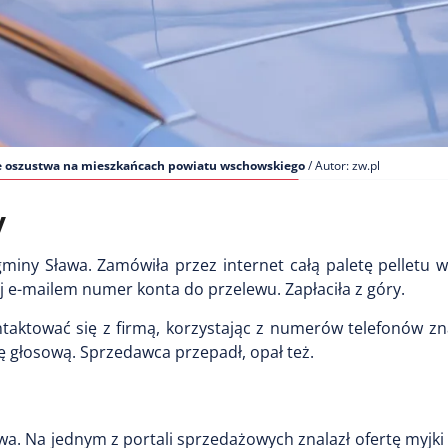
ejne oszustwa na mieszkańcach powiatu wschowskiego
/ Autor: zw.pl
y
miny Sława. Zamówiła przez internet całą paletę pelletu w
j e-mailem numer konta do przelewu. Zapłaciła z góry.
ntaktować się z firmą, korzystając z numerów telefonów z
ę głosową. Sprzedawca przepadł, opał też.
 Na jednym z portali sprzedażowych znalazł ofertę myjki 