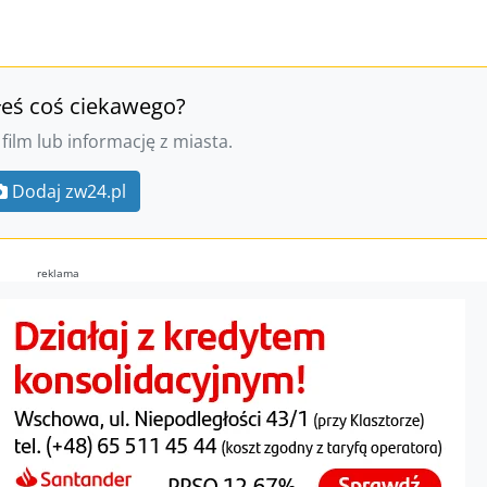
łeś coś ciekawego?
 film lub informację z miasta.
Dodaj zw24.pl
reklama