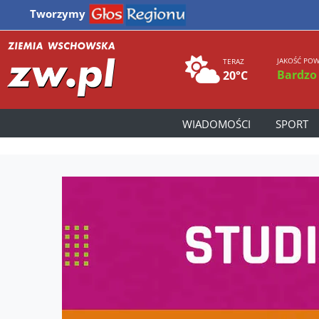
Tworzymy
JAKOŚĆ POW
TERAZ
Bardzo
20°C
WIADOMOŚCI
SPORT