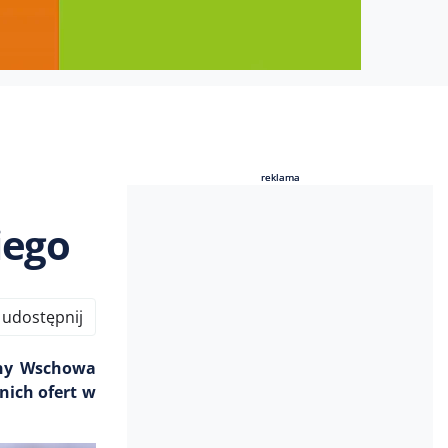
reklama
reklama
iego
udostępnij
iny Wschowa
nich ofert w