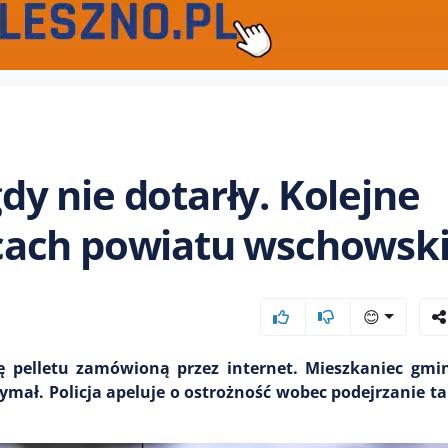
gdy nie dotarły. Kolejne
cach powiatu wschowsk
😊
tę pelletu zamówioną przez internet. Mieszkaniec gm
zymał. Policja apeluje o ostrożność wobec podejrzanie ta