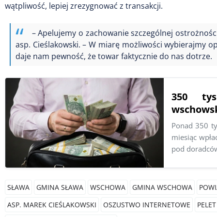
wątpliwość, lepiej zrezygnować z transakcji.
– Apelujemy o zachowanie szczególnej ostrożności
asp. Cieślakowski. – W miarę możliwości wybierajmy op
daje nam pewność, że towar faktycznie do nas dotrze.
350 tys
wschowski
Ponad 350 tys
miesiąc wpłac
pod doradcó
SŁAWA
GMINA SŁAWA
WSCHOWA
GMINA WSCHOWA
POWI
ASP. MAREK CIEŚLAKOWSKI
OSZUSTWO INTERNETOWE
PELET