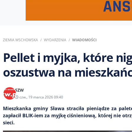
ZIEMIA WSCHOWSKA
WYDARZENIA
WIADOMOŚCI
Pellet i myjka, które ni
oszustwa na mieszkań
SZW
czw., 19 marca 2026 09:40
Mieszkanka gminy Sława straciła pieniądze za pale
zapłacił BLIK-iem za myjkę ciśnieniową, której nie otr
sieci.