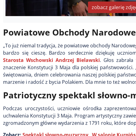
zobacz galerię zdję
Powiatowe Obchody Narodoweg
„To już niemal tradycja, że powiatowe obchody Narodow
bardzo się cieszę. Bardzo serdecznie dziękuję uczniom
Starosta Wschowski Andrzej Bielawski
. Głos zabrała
znaczenie Konstytucji 3 Maja dla polskiej państwowości.
świętowania, dniem celebrowania naszej polskiej państwow
marzenie i radość z bycia Polakiem. Dla mnie to też wolnoś
Patriotyczny spektakl słowno
Podczas uroczystości, uczniowie ośrodka zaprezentowal
uchwalenia Konstytucji 3 Maja. Program artystyczny zawier
zgromadzonym główne wydarzenia z 1791 roku, które dopro
Zobacz:
Spektakl słowno-muzyczny „W salonie Kurpińs