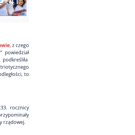
+41
owie
, z czego
” powiedział
a podkreśliła
atriotycznego
dległości, to
33. rocznicy
 przypominały
y rządowej.