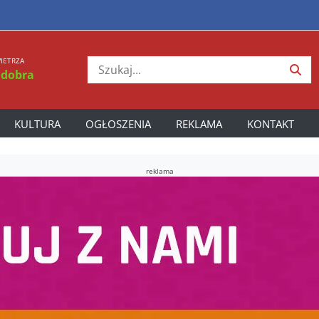
IETRZA
 dobra
KULTURA
OGŁOSZENIA
REKLAMA
KONTAKT
reklama