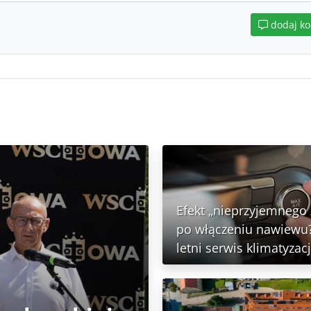
dodaj k
Efekt „nieprzyjemnego
po włączeniu nawiewu?
letni serwis klimatyzacj