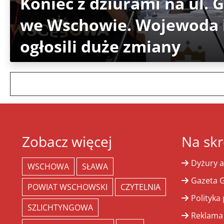
Koniec z dziurami na ul. 
we Wschowie. Wojewoda i
ogłosili duże zmiany
Zobacz więcej
Na skr
Dyżury a
WSCHOWA
SŁAWA
Gazeta G
POWIAT WSCHOWSKI
CZYTELNIA
Polityka
SZLICHTYNGOWA
Reklama