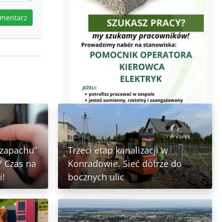
omentarz
 zapachu”
Trzeci etap kanalizacji w
 Czas na
Konradowie. Sieć dotrze do
i!
bocznych ulic