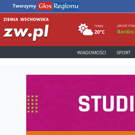
Tworzymy
JAKOŚĆ POW
TERAZ
Bardzo
20°C
WIADOMOŚCI
SPORT