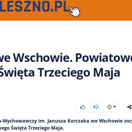
 we Wschowie. Powiatow
więta Trzeciego Maja
😊
no-Wychowawczy im. Janusza Korczaka we Wschowie zo
ego Święta Trzeciego Maja.