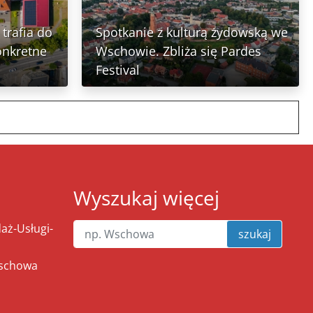
trafia do
Spotkanie z kulturą żydowską we
onkretne
Wschowie. Zbliża się Pardes
Festival
Wyszukaj więcej
ż-Usługi-
szukaj
Wschowa