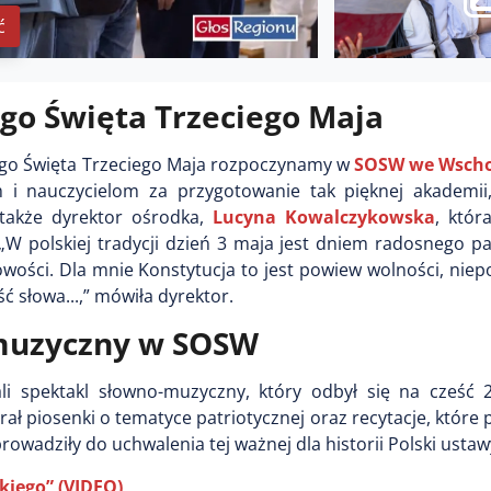
ć
o Święta Trzeciego Maja
ego Święta Trzeciego Maja rozpoczynamy w
SOSW we Wsch
 i nauczycielom za przygotowanie tak pięknej akademii,
 także dyrektor ośrodka,
Lucyna Kowalczykowska
, któr
 „W polskiej tradycji dzień 3 maja jest dniem radosnego p
ości. Dla mnie Konstytucja to jest powiew wolności, niepo
ć słowa...,” mówiła dyrektor.
-muzyczny w SOSW
i spektakl słowno-muzyczny, który odbył się na cześć 2
ał piosenki o tematyce patriotycznej oraz recytacje, które
wadziły do uchwalenia tej ważnej dla historii Polski ustaw
kiego” (VIDEO)