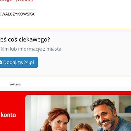
OWALCZYKOWSKA
łeś coś ciekawego?
 film lub informację z miasta.
Dodaj zw24.pl
reklama