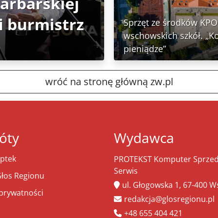
Garbarskiej
 burmistrz
Sprzęt ze środków KPO 
wschowskich szkół. „K
pieniądze”
wróć na stronę główną zw.pl
óty
Wydawca
ptek
PROTEKST Komputer Sprzeda
Serwis
łos Regionu
ul. Głogowska 1, 67-400 
 prywatności
redakcja@glosregionu.pl
+48 655 404 421