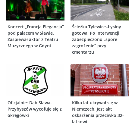
Koncert „Francja Elegancja”
Ścieżka Tylewice–Łysiny
pod pałacem w Sławie.
gotowa. Po interwencji
Zaśpiewał aktor z Teatru
zabezpieczono „spore
Muzycznego w Gdyni
zagrożenie” przy
cmentarzu
Oficjalnie: Dąb Sława-
Kilka lat ukrywał się w
Przybyszów wycofuje się z
Niemczech. Jest akt
okręgówki
oskarżenia przeciwko 32-
latkowi