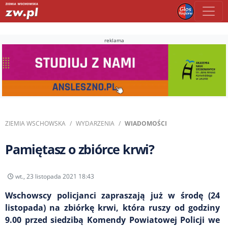
reklama
ZIEMIA WSCHOWSKA
WYDARZENIA
WIADOMOŚCI
Pamiętasz o zbiórce krwi?
wt., 23 listopada 2021 18:43
Wschowscy policjanci zapraszają już w środę (24
listopada) na zbiórkę krwi, która ruszy od godziny
9.00 przed siedzibą Komendy Powiatowej Policji we