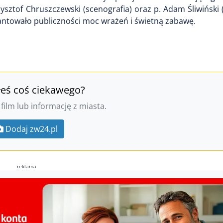
sztof Chruszczewski (scenografia) oraz p. Adam Śliwiński (
antowało publiczności moc wrażeń i świetną zabawę.
łeś coś ciekawego?
 film lub informację z miasta.
Dodaj zw24.pl
reklama