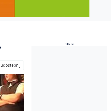
y
reklama
reklama
udostępnij