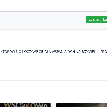
dodaj k
AKTORÓW NO I OCZYWIŚCIE DLA WSPANIALYCH NAUCZYCIELI !! PR