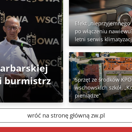
Efekt „nieprzyjemnego
po włączeniu nawiewu?
letni serwis klimatyzacj
Garbarskiej
 burmistrz
Sprzęt ze środków KPO 
wschowskich szkół. „K
pieniądze”
wróć na stronę główną zw.pl