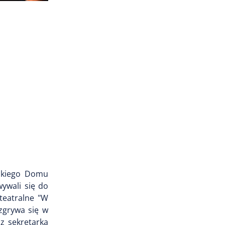
skiego Domu
wywali się do
teatralne "W
ozgrywa się w
z sekretarką