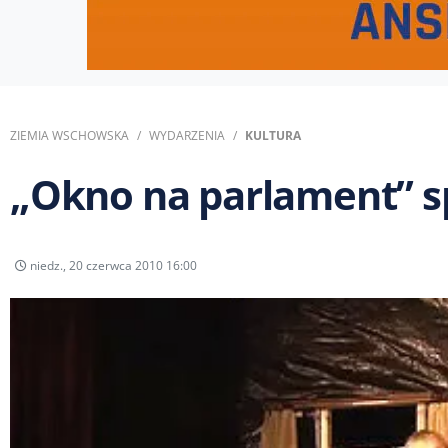
ZIEMIA WSCHOWSKA
WYDARZENIA
KULTURA
„Okno na parlament” s
niedz., 20 czerwca 2010 16:00