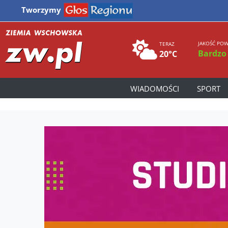
Tworzymy
JAKOŚĆ POW
TERAZ
Bardzo
20°C
WIADOMOŚCI
SPORT