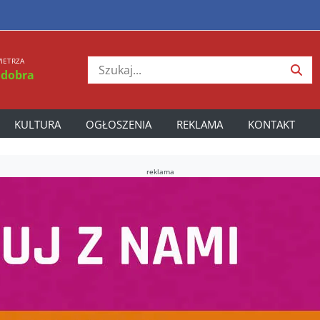
IETRZA
 dobra
KULTURA
OGŁOSZENIA
REKLAMA
KONTAKT
reklama