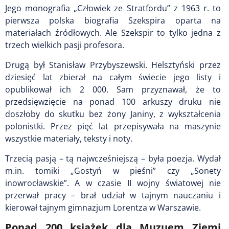
Jego monografia „Człowiek ze Stratfordu” z 1963 r. to
pierwsza polska biografia Szekspira oparta na
materiałach źródłowych. Ale Szekspir to tylko jedna z
trzech wielkich pasji profesora.
Drugą był Stanisław Przybyszewski. Helsztyński przez
dziesięć lat zbierał na całym świecie jego listy i
opublikował ich 2 000. Sam przyznawał, że to
przedsięwzięcie na ponad 100 arkuszy druku nie
doszłoby do skutku bez żony Janiny, z wykształcenia
polonistki. Przez pięć lat przepisywała na maszynie
wszystkie materiały, teksty i noty.
Trzecią pasją – tą najwcześniejszą – była poezja. Wydał
m.in. tomiki „Gostyń w pieśni” czy „Sonety
inowrocławskie”. A w czasie II wojny światowej nie
przerwał pracy – brał udział w tajnym nauczaniu i
kierował tajnym gimnazjum Lorentza w Warszawie.
Ponad 200 książek dla Muzuem Ziemi