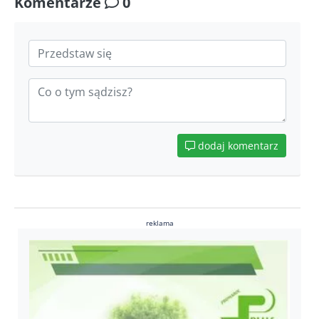
Komentarze
0
dodaj komentarz
reklama