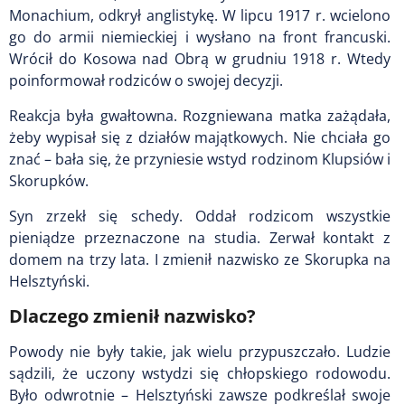
Monachium, odkrył anglistykę. W lipcu 1917 r. wcielono
go do armii niemieckiej i wysłano na front francuski.
Wrócił do Kosowa nad Obrą w grudniu 1918 r. Wtedy
poinformował rodziców o swojej decyzji.
Reakcja była gwałtowna. Rozgniewana matka zażądała,
żeby wypisał się z działów majątkowych. Nie chciała go
znać – bała się, że przyniesie wstyd rodzinom Klupsiów i
Skorupków.
Syn zrzekł się schedy. Oddał rodzicom wszystkie
pieniądze przeznaczone na studia. Zerwał kontakt z
domem na trzy lata. I zmienił nazwisko ze Skorupka na
Helsztyński.
Dlaczego zmienił nazwisko?
Powody nie były takie, jak wielu przypuszczało. Ludzie
sądzili, że uczony wstydzi się chłopskiego rodowodu.
Było odwrotnie – Helsztyński zawsze podkreślał swoje