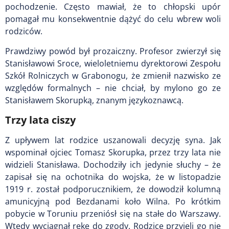
pochodzenie. Często mawiał, że to chłopski upór
pomagał mu konsekwentnie dążyć do celu wbrew woli
rodziców.
Prawdziwy powód był prozaiczny. Profesor zwierzył się
Stanisławowi Sroce, wieloletniemu dyrektorowi Zespołu
Szkół Rolniczych w Grabonogu, że zmienił nazwisko ze
względów formalnych – nie chciał, by mylono go ze
Stanisławem Skorupką, znanym językoznawcą.
Trzy lata ciszy
Z upływem lat rodzice uszanowali decyzję syna. Jak
wspominał ojciec Tomasz Skorupka, przez trzy lata nie
widzieli Stanisława. Dochodziły ich jedynie słuchy – że
zapisał się na ochotnika do wojska, że w listopadzie
1919 r. został podporucznikiem, że dowodził kolumną
amunicyjną pod Bezdanami koło Wilna. Po krótkim
pobycie w Toruniu przeniósł się na stałe do Warszawy.
Wtedy wyciągnął rękę do zgody. Rodzice przyjęli go nie