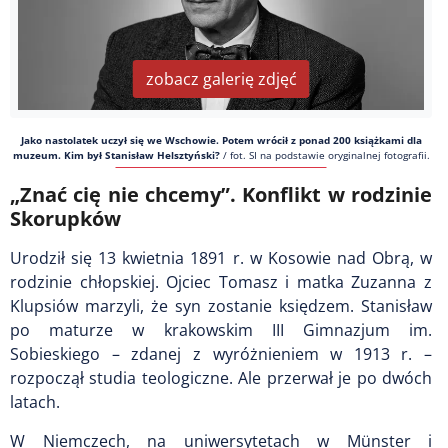
zobacz galerię zdjęć
Jako nastolatek uczył się we Wschowie. Potem wrócił z ponad 200 książkami dla
muzeum. Kim był Stanisław Helsztyński?
/
fot. SI na podstawie oryginalnej fotografii.
„Znać cię nie chcemy”. Konflikt w rodzinie
Skorupków
Urodził się 13 kwietnia 1891 r. w Kosowie nad Obrą, w
rodzinie chłopskiej. Ojciec Tomasz i matka Zuzanna z
Klupsiów marzyli, że syn zostanie księdzem. Stanisław
po maturze w krakowskim III Gimnazjum im.
Sobieskiego – zdanej z wyróżnieniem w 1913 r. –
rozpoczął studia teologiczne. Ale przerwał je po dwóch
latach.
W Niemczech, na uniwersytetach w Münster i