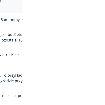
. Sam pomysł
ego z budżetu
Pozostałe 10
atr z Kielc.
. To przykład
grodzie przy
w miejscu po