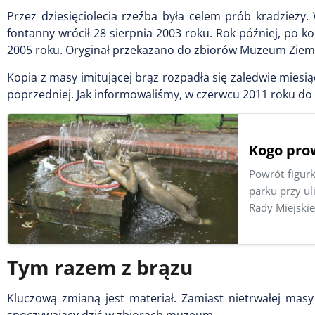
Przez dziesięciolecia rzeźba była celem prób kradzieży
fontanny wrócił 28 sierpnia 2003 roku. Rok później, po ko
2005 roku. Oryginał przekazano do zbiorów Muzeum Ziem
Kopia z masy imitującej brąz rozpadła się zaledwie miesiąc
poprzedniej. Jak informowaliśmy, w czerwcu 2011 roku do pa
Kogo prow
Powrót figurk
parku przy ul
Rady Miejskie
Tym razem z brązu
Kluczową zmianą jest materiał. Zamiast nietrwałej masy
spoczywający dziś w zbiorach muzeum.