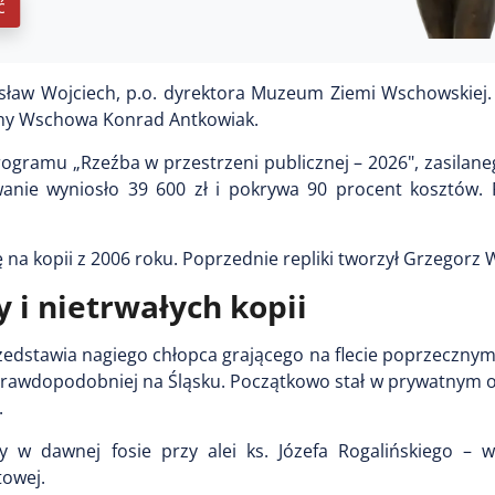
ć
ław Wojciech, p.o. dyrektora Muzeum Ziemi Wschowskiej
iny Wschowa Konrad Antkowiak.
rogramu „Rzeźba w przestrzeni publicznej – 2026", zasilan
anie wyniosło 39 600 zł i pokrywa 90 procent kosztów. 
a kopii z 2006 roku. Poprzednie repliki tworzył Grzegorz Wi
y i nietrwałych kopii
rzedstawia nagiego chłopca grającego na flecie poprzecznym
prawdopodobniej na Śląsku. Początkowo stał w prywatnym o
.
y w dawnej fosie przy alei ks. Józefa Rogalińskiego – 
towej.