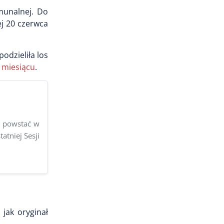
omunalnej. Do
ej 20 czerwca
odzieliła los
o miesiącu
.
by powstać w
atniej Sesji
jak oryginał