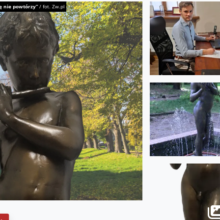
ię nie powtórzy”
/
fot. Zw.pl