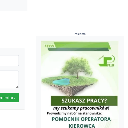
reklama
omentarz