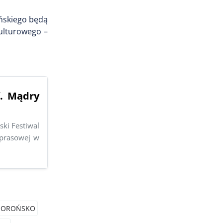
ińskiego będą
kulturowego –
f. Mądry
ski Festiwal
 prasowej w
OROŃSKO