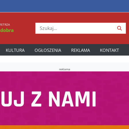
IETRZA
 dobra
KULTURA
OGŁOSZENIA
REKLAMA
KONTAKT
reklama