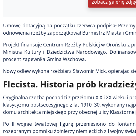
zobacz galerię zdję
Umowę dotacyjną na początku czerwca podpisał Przemys
odnowienia rzeźby zapoczątkował Burmistrz Miasta i Gm
Projekt finansuje Centrum Rzeźby Polskiej w Orońsku z p
Ministra Kultury i Dziedzictwa Narodowego. Dofinansow
procent zapewniła Gmina Wschowa.
Nowy odlew wykona rzeźbiarz Sławomir Mick, opierając się n
Flecista. Historia prób kradzież
Oryginalna rzeźba pochodzi z przełomu XIX i XX wieku i p
klasycyzmu postsecesyjnego z lat 1910–30, wykonany naj
domu architekta miejskiego przy obecnej ulicy Klasztornej
Po II wojnie światowej figurę przeniesiono do fontann
rozebranym pomniku żołnierzy niemieckich z I wojny świa