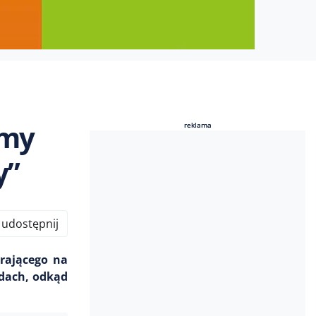
amy
reklama
reklama
y”
udostępnij
rającego na
adach, odkąd