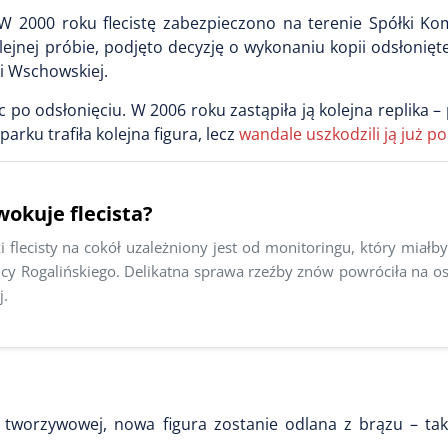
. W 2000 roku flecistę zabezpieczono na terenie Spółki K
lejnej próbie, podjęto decyzję o wykonaniu kopii odsłonięt
i Wschowskiej.
 po odsłonięciu. W 2006 roku zastąpiła ją kolejna replika – p
rku trafiła kolejna figura, lecz
wandale uszkodzili ją już p
okuje flecista?
i flecisty na cokół uzależniony jest od monitoringu, który miał
icy Rogalińskiego. Delikatna sprawa rzeźby znów powróciła na ost
j.
 tworzywowej, nowa figura zostanie odlana z brązu – tak 