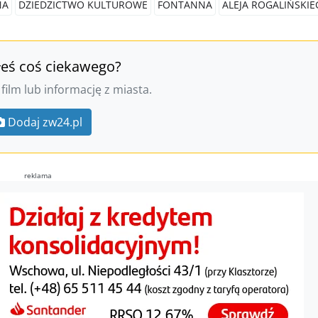
NA
DZIEDZICTWO KULTUROWE
FONTANNA
ALEJA ROGALIŃSKI
łeś coś ciekawego?
 film lub informację z miasta.
Dodaj zw24.pl
reklama