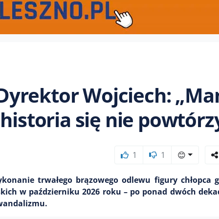
u. Dyrektor Wojciech: „M
historia się nie powtórz
1
1
😊
onanie trwałego brązowego odlewu figury chłopca g
jskich w październiku 2026 roku – po ponad dwóch dek
 wandalizmu.