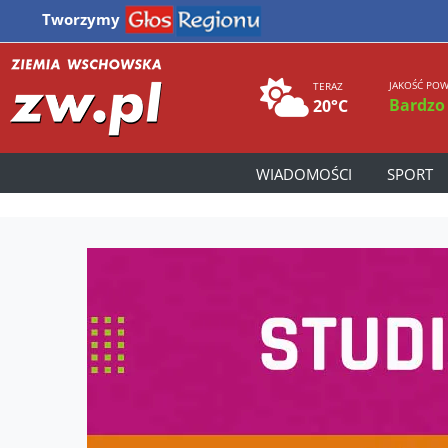
Tworzymy
JAKOŚĆ POW
TERAZ
Bardzo
20°C
WIADOMOŚCI
SPORT