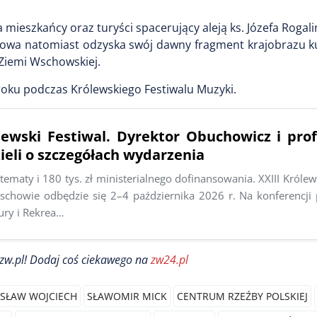
a mieszkańcy oraz turyści spacerujący aleją ks. Józefa Rogal
schowa natomiast odzyska swój dawny fragment krajobrazu 
Ziemi Wschowskiej.
oku podczas Królewskiego Festiwalu Muzyki.
ólewski Festiwal. Dyrektor Obuchowicz i pro
eli o szczegółach wydarzenia
y tematy i 180 tys. zł ministerialnego dofinansowania. XXIII Królew
chowie odbędzie się 2–4 października 2026 r. Na konferencji
ury i Rekrea…
zw.pl! Dodaj coś ciekawego na
zw24.pl
SŁAW WOJCIECH
SŁAWOMIR MICK
CENTRUM RZEŹBY POLSKIEJ