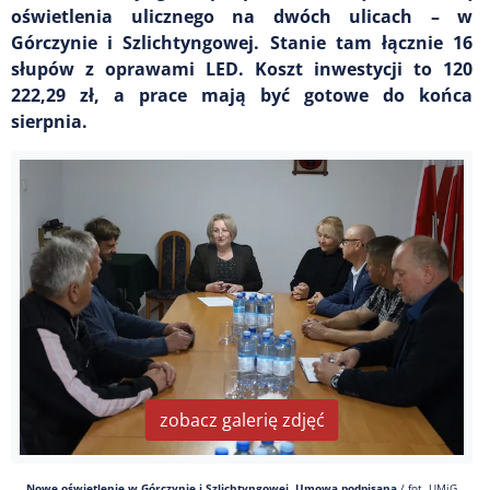
oświetlenia ulicznego na dwóch ulicach – w
Górczynie i Szlichtyngowej. Stanie tam łącznie 16
słupów z oprawami LED. Koszt inwestycji to 120
222,29 zł, a prace mają być gotowe do końca
sierpnia.
zobacz galerię zdjęć
Nowe oświetlenie w Górczynie i Szlichtyngowej. Umowa podpisana
/
fot. UMiG