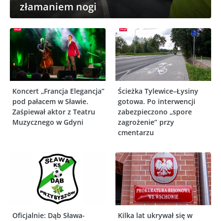
złamaniem nogi
Koncert „Francja Elegancja”
Ścieżka Tylewice–Łysiny
pod pałacem w Sławie.
gotowa. Po interwencji
Zaśpiewał aktor z Teatru
zabezpieczono „spore
Muzycznego w Gdyni
zagrożenie” przy
cmentarzu
Oficjalnie: Dąb Sława-
Kilka lat ukrywał się w