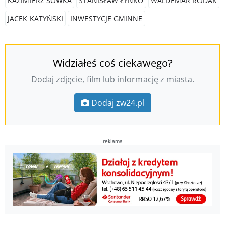
KAZIMIERZ SÓWKA
STANISŁAW ŁYNKO
WALDEMAR RODAK
JACEK KATYŃSKI
INWESTYCJE GMINNE
Widziałeś coś ciekawego?
Dodaj zdjęcie, film lub informację z miasta.
Dodaj zw24.pl
reklama