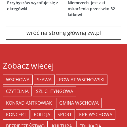
Przybyszów wycofuje się z
Niemczech. Jest akt
okręgówki
oskarżenia przeciwko 32-
latkowi
wróć na stronę główną zw.pl
Zobacz więcej
WSCHOWA
SŁAWA
POWIAT WSCHOWSKI
CZYTELNIA
SZLICHTYNGOWA
KONRAD ANTKOWIAK
GMINA WSCHOWA
KONCERT
POLICJA
SPORT
KPP WSCHOWA
BEZPIECZEŃSTWO
KULTURA
EDUKACJA