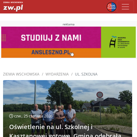
reklama
ZIEMIA WSCHOWSKA
WYDARZENIA
UL. SZKOLNA
czw., 25 czerwca 2026
Oświetlenie na ul. Szkolnej i
Kasztanowej gotowe. Gmina odebrała