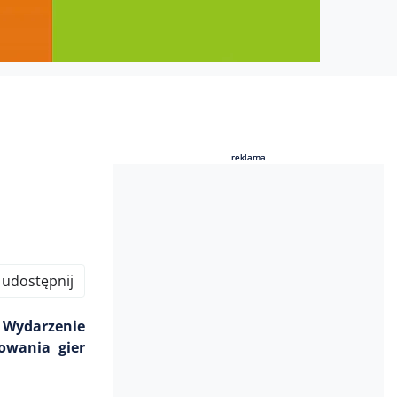
reklama
reklama
udostępnij
 Wydarzenie
owania gier