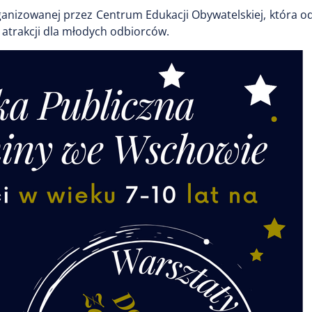
ganizowanej przez Centrum Edukacji Obywatelskiej, która o
 i atrakcji dla młodych odbiorców.