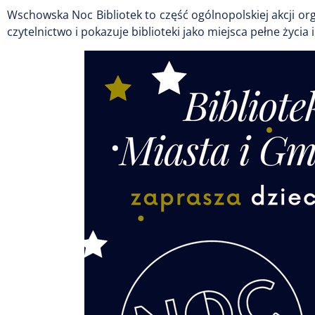
Wschowska Noc Bibliotek to część ogólnopolskiej akcji or
czytelnictwo i pokazuje biblioteki jako miejsca pełne życia