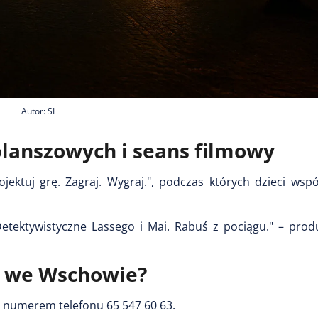
Autor: SI
planszowych i seans filmowy
ektuj grę. Zagraj. Wygraj.", podczas których dzieci wspó
etektywistyczne Lassego i Mai. Rabuś z pociągu." – produ
ek we Wschowie?
d numerem telefonu 65 547 60 63.