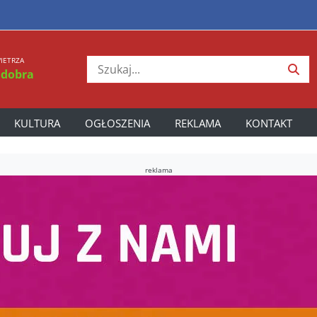
IETRZA
 dobra
KULTURA
OGŁOSZENIA
REKLAMA
KONTAKT
reklama