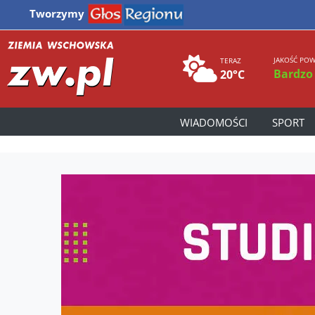
Tworzymy
JAKOŚĆ POW
TERAZ
Bardzo
20°C
WIADOMOŚCI
SPORT