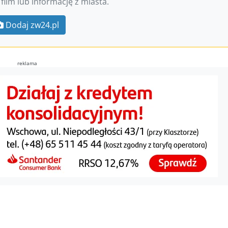
 film lub informację z miasta.
Dodaj zw24.pl
reklama